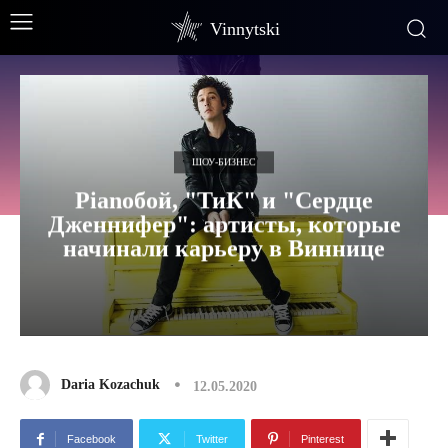
Vinnytski
ШОУ-БИЗНЕС
Pianoбой, "ТиК" и "Сердце
Дженнифер": артисты, которые
начинали карьеру в Виннице
Daria Kozachuk
12.05.2020
Facebook
Twitter
Pinterest