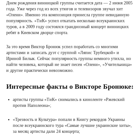
Днем рождения винницкой группы считается дата — 2 июня 2005
года. Уже через год из всех утюгов и телевизоров звучал хит
«Олени». Именно эта композиция принесла группе невиданную
популярность. «ТиК» успел откатать несколько всеукраинских
туров, а в 2009 году состоялся грандиозный концерт винницких
ребят в Киевском дворце спорта.
За это время Виктор Бронюк успел поработать со многими
артистами и записать дуэт с группой «Ляпис Трубецкой» и
Ириной Билык. Сейчас популярность группы немного утихла, но
найти человека, который не знает песен «Олени», «Учительница»
и другие практически невозможно.
Интересные факты о Викторе Бронюке:
артисты группы «ТиК» снимались в киноленте «Ржевский
против Наполеона»;
«Трезвость и Культура» попали в Книгу рекордов Украины
после всеукраинского тура «Самые лучшие украинские хиты»,
за месяц артисты дали 24 концерта;