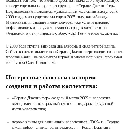
похвастаться тем, что именно здесь начинала свою музыкальную
карьеру еще одна популярная группа — «Сердце Дженнифер».
Под нынешним названием музыкальный коллектив выступает с
2009 года, хотя существовал еще в 2005 году, как «Аккад».
Музыканты, играющие инди-поп-рок, уже успели изрядно
пофестивалить и получить немало наград, в частности на
«Червоной руте», «Тарасе Бульбе», «Up! Fest» и многих других.
С 2009 года группа записала два альбома и снял четыре клипа.
Сейчас в состав коллектива «Сердце Дженнифер» входит гитарист
Ярослав Бабич, на бас-гитаре играет Алексей Корчиков, фронтмен
коллектива Олег Пилипенко.
Интересные факты из истории
создания и работы коллектива:
«Сердце Дженнифер» создали 8 марта 2009 и коллектив
вкладывает в это огромный смысл — подарок прекрасной
части человечества;
первые клипы для винницких коллективов «ТиК» и «Сердце
Дженнифер» снимал один режиссер — Роман Веркулич;