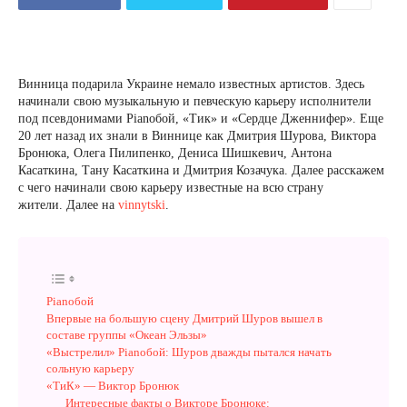
Винница подарила Украине немало известных артистов. Здесь
начинали свою музыкальную и певческую карьеру исполнители
под псевдонимами Pianoбой, «Тик» и «Сердце Дженнифер». Еще
20 лет назад их знали в Виннице как Дмитрия Шурова, Виктора
Бронюка, Олега Пилипенко, Дениса Шишкевич, Антона
Касаткина, Тану Касаткина и Дмитрия Козачука. Далее расскажем
с чего начинали свою карьеру известные на всю страну
жители. Далее на
vinnytski
.
Pianoбой
Впервые на большую сцену Дмитрий Шуров вышел в
составе группы «Океан Эльзы»
«Выстрелил» Pianoбой: Шуров дважды пытался начать
сольную карьеру
«ТиК» — Виктор Бронюк
Интересные факты о Викторе Бронюке: