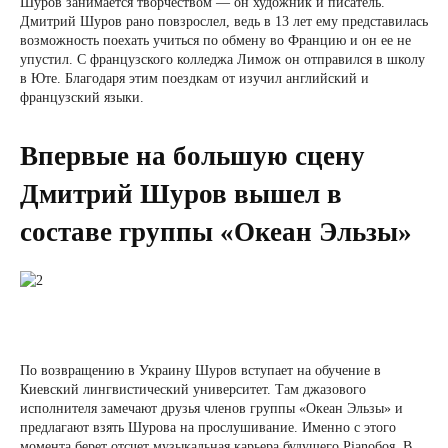
Шуров занимается творчеством — он художник и писатель.
Дмитрий Шуров рано повзрослел, ведь в 13 лет ему представилась
возможность поехать учиться по обмену во Францию ​​и он ее не
упустил. С французского колледжа Лимож он отправился в школу
в Юте. Благодаря этим поездкам от изучил английский и
французский языки.
Впервые на большую сцену
Дмитрий Шуров вышел в
составе группы «Океан Эльзы»
По возвращению в Украину Шуров вступает на обучение в
Киевский лингвистический университет. Там джазового
исполнителя замечают друзья членов группы «Океан Эльзы» и
предлагают взять Шурова на прослушивание. Именно с этого
момента берет отсчет музыкальная карьера будущего Pianoбоя. В