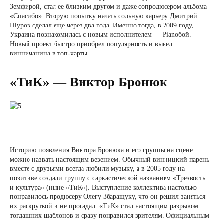
Земфирой, стал ее близким другом и даже сопродюсером альбома
«Спасибо». Вторую попытку начать сольную карьеру Дмитрий
Шуров сделал еще через два года. Именно тогда, в 2009 году,
Украина познакомилась с новым исполнителем — Pianoбой.
Новый проект быстро приобрел популярность и вывел
винничанина в топ-чарты.
«ТиК» — Виктор Бронюк
Историю появления Виктора Бронюка и его группы на сцене
можно назвать настоящим везением. Обычный винницкий парень
вместе с друзьями всегда любили музыку, а в 2005 году на
позитиве создали группу с саркастической названием «Трезвость
и культура» (ныне «ТиК»). Выступление коллектива настолько
понравилось продюсеру Олегу Збаращуку, что он решил заняться
их раскруткой и не прогадал. «ТиК» стал настоящим разрывом
тогдашних шаблонов и сразу понравился зрителям. Официальным