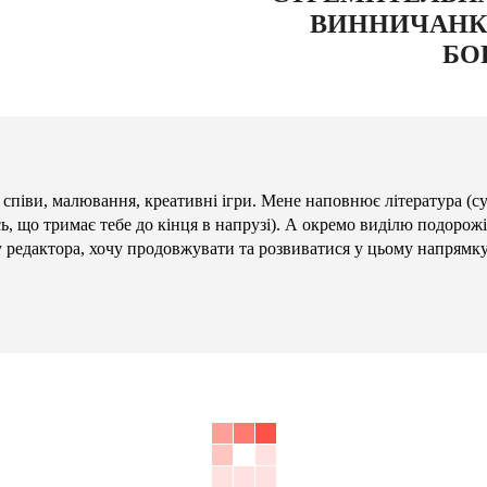
ВИННИЧАНК
БО
 співи, малювання, креативні ігри. Мене наповнює література (с
сь, що тримає тебе до кінця в напрузі). А окремо виділю подорожі
у редактора, хочу продовжувати та розвиватися у цьому напрямку