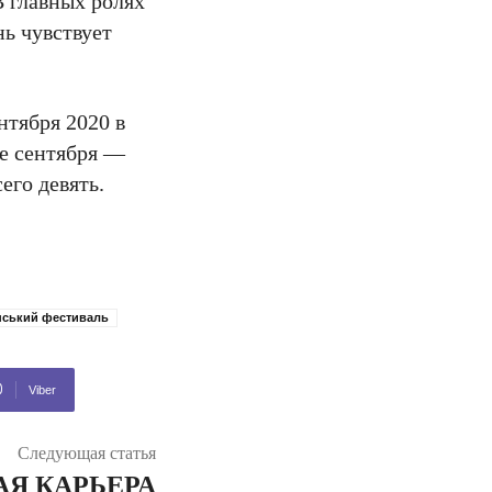
В главных ролях
ь чувствует
нтября 2020 в
це сентября —
его девять.
нський фестиваль
Viber
Следующая статья
Я КАРЬЕРА