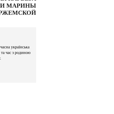
И МАРИНЫ
РЖЕМСКОЙ
учасна українська
 та час з родиною
.