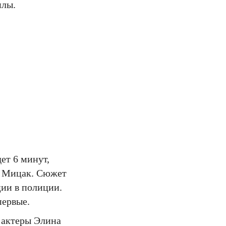
илы.
ет 6 минут,
к Мицак. Сюжет
ции в полиции.
первые.
 актеры Элина