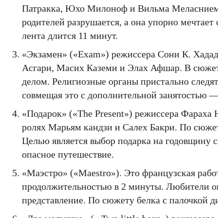
Патракка, Юхо Милоноф и Вильма Меласниеми
родителей разрушается, а она упорно мечтает 
лента длится 11 минут.
«Экзамен» («Exam») режиссера Сони К. Хадада
Асгари, Масих Каземи и Элах Афшар. В сюжете
делом. Религиозные органы пристально следят з
совмещая это с дополнительной занятостью —
«Подарок» («The Present») режиссера Фараха 
ролях Марьям кандзи и Салех Бакри. По сюжет
Целью является выбор подарка на годовщину 
опасное путешествие.
«Маэстро» («Maestro»). Это французская раб
продолжительностью в 2 минуты. Любители оп
представление. По сюжету белка с палочкой 