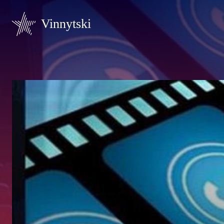
Vinnytski