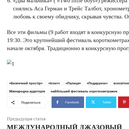
«Два мальчика» ( «Two little boys») режиссе
снялись Аса Герман и Трейс Талбот, хрономет
любовь к своему обидчику, скрывая чувства. О
Все эти фильмы (9 работ входят в конкурсную пр
19:30. Это крупнейший фестиваль короткометра
начале октября. Традиционно в конкурсную прогр
«Безпечний простір»
«Іспит»
«Палиця»
«Подарунок»
всесвітня
Міжнародна аудиторія
найбільший фестиваль короткометражок
Facebook
Twitter
Поделиться
Предыдущая статья
МЕЖДУНАРОДНЫЙ ДЖАЗОВЫЙ