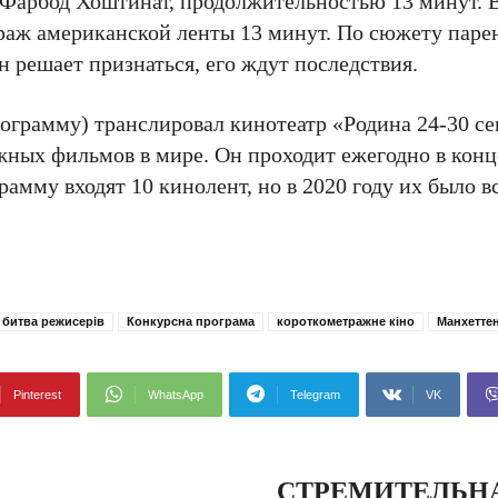
ра Фарбод Хоштинат, продолжительностью 13 минут. 
раж американской ленты 13 минут. По сюжету парен
н решает признаться, его ждут последствия.
ограмму) транслировал кинотеатр «Родина 24-30 се
жных фильмов в мире. Он проходит ежегодно в кон
амму входят 10 кинолент, но в 2020 году их было вс
 битва режисерів
Конкурсна програма
короткометражне кіно
Манхетте
Pinterest
WhatsApp
Telegram
VK
СТРЕМИТЕЛЬНА