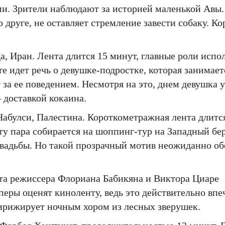
. Зрители наблюдают за историей маленькой Авы. 
о друге, не оставляет стремление завести собаку. 
, Иран. Лента длится 15 минут, главные роли исп
 идет речь о девушке-подростке, которая занимает
а ее поведением. Несмотря на это, днем ​​девушка у
 доставкой кокаина.
Набулси, Палестина. Короткометражная лента длитс
у пара собирается на шоппинг-тур на Западный бер
свадьбы. Но такой прозрачный мотив неожиданно об
ота режиссера Флориана Бабикяна и Виктора Циаре
еры оценят киноленту, ведь это действительно вп
дирижирует ночным хором из лесных зверушек.