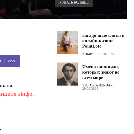
УЗНАТЬ БОЛЬШЕ
Загадочные слоты в
онлайн-казино
PointLoto
ADMIN
-
22.10.2024
Viber
Имена винничан,
которых знают во
всем мире
иваля
VICTORIA BONDAR
-
29.06.2023
ницкие Инфо
.
ь