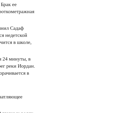
Брак ее
Короткометражная
олнил Садаф
ся недетской
чится в школе,
я 24 минуты, в
ег реки Иордан.
орачивается в
ечатляющее