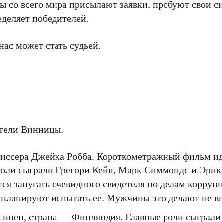
 со всего мира присылают заявки, пробуют свои с
деляет победителей.
нас может стать судьей.
ители Винницы.
ежиссера Джейка Робба. Короткометражный фильм ид
 роли сыграли Грегори Кейн, Марк Симмондс и Эри
тся запугать очевидного свидетеля по делам корруп
планируют испытать ее. Мужчины это делают не в
ксинен, страна — Финляндия. Главные роли сыграли