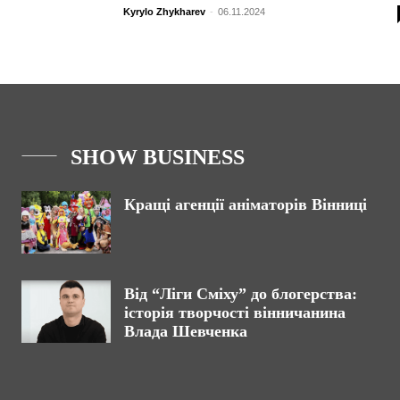
Kyrylo Zhykharev
-
06.11.2024
SHOW BUSINESS
Кращі агенції аніматорів Вінниці
Від “Ліги Сміху” до блогерства:
історія творчості вінничанина
Влада Шевченка