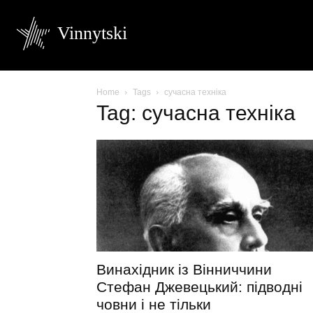
Vinnytski
Home
Tags
сучасна техніка
Tag: сучасна техніка
Винахідник із Вінниччини
Стефан Джевецький: підводні
човни і не тільки