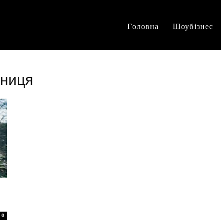
Головна
Шоубізнес
нниця
0