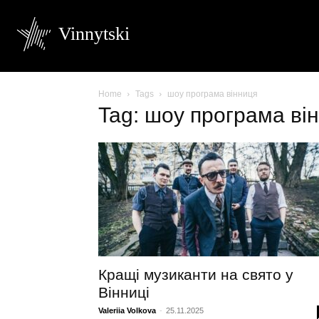
Vinnytski
Home
Tags
шоу програма вінниця
Tag: шоу програма ві
Кращі музиканти на свято у
Вінниці
Valeriia Volkova
-
25.11.2025