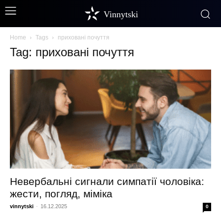
Vinnytski
Home
Tags
приховані почуття
Tag: приховані почуття
Невербальні сигнали симпатії чоловіка:
жести, погляд, міміка
vinnytski
-
16.12.2025
0