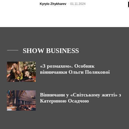
Kyrylo Zhykharev
-
01.11.2024
SHOW BUSINESS
«З розмахом». Особняк
вінничанки Ольги Полякової
Вінничани у «Світському житті» з
Катериною Осадчою