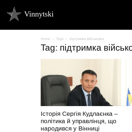
Vinnytski
Home
Tags
підтримка військових
Tag: підтримка військ
Історія Сергія Кудлаєнка –
політика й управлінця, що
народився у Вінниці