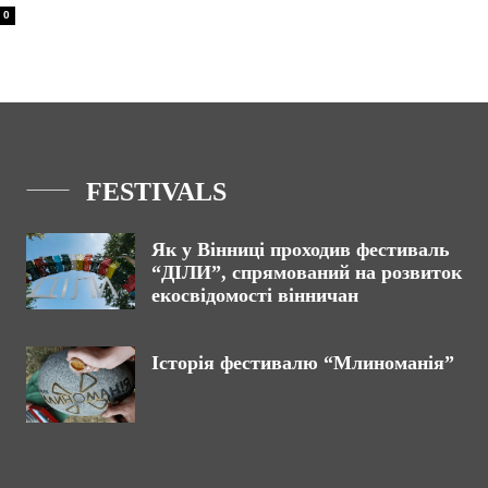
0
FESTIVALS
Як у Вінниці проходив фестиваль
“ДІЛИ”, спрямований на розвиток
екосвідомості вінничан
Історія фестивалю “Млиноманія”