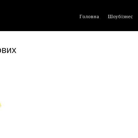
Головна
Шоубізнес
ових