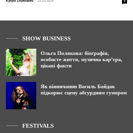
Kyrylo Zhykharev
-
29.10.2024
0
SHOW BUSINESS
Ольга Полякова: біографія,
особисте життя, музична кар’єра,
цікаві факти
Як вінничанин Василь Байдак
підкорює сцену абсурдним гумором
FESTIVALS