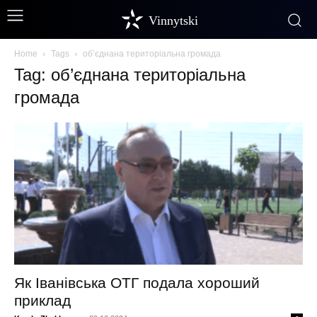
Vinnytski
Home
Tags
об’єднана територіальна громада
Tag: об’єднана територіальна
громада
Як Іванівська ОТГ подала хороший
приклад