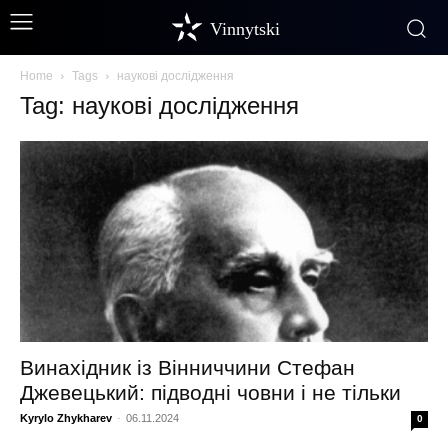
Vinnytski
Home
Tags
наукові дослідження
Tag: наукові дослідження
Винахідник із Вінниччини Стефан
Джевецький: підводні човни і не тільки
Kyrylo Zhykharev
-
06.11.2024
0