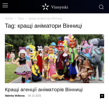
Vinnytski
Home
Tags
кращі аніматори Вінниці
Tag: кращі аніматори Вінниці
Кращі агенції аніматорів Вінниці
Valeriia Volkova
-
09.10.2025
0