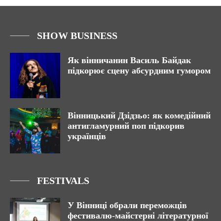
SHOW BUSINESS
Як вінничанин Василь Байдак
підкорює сцену абсурдним гумором
Вінницький Дзідзьо: як комедійний
антигламурний поп підкорив
українців
FESTIVALS
У Вінниці обрали переможців
фестивалю-майстерні літературної