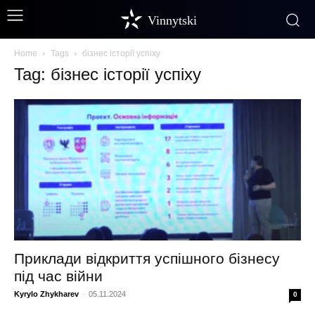
Vinnytski
Home
Tags
бізнес історії успіху
Tag: бізнес історії успіху
Приклади відкриття успішного бізнесу
під час війни
Kyrylo Zhykharev
-
05.11.2024
0