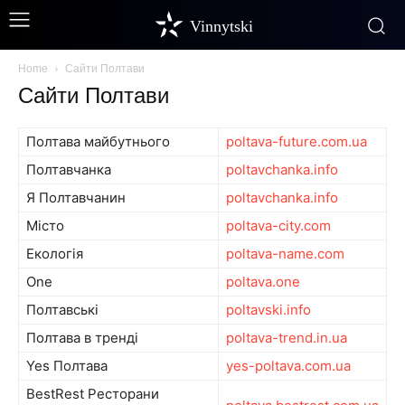
Vinnytski
Home
Сайти Полтави
Сайти Полтави
Полтава майбутнього
poltava-future.com.ua
Полтавчанка
poltavchanka.info
Я Полтавчанин
poltavchanka.info
Місто
poltava-city.com
Екологія
poltava-name.com
One
poltava.one
Полтавські
poltavski.info
Полтава в тренді
poltava-trend.in.ua
Yes Полтава
yes-poltava.com.ua
BestRest Ресторани