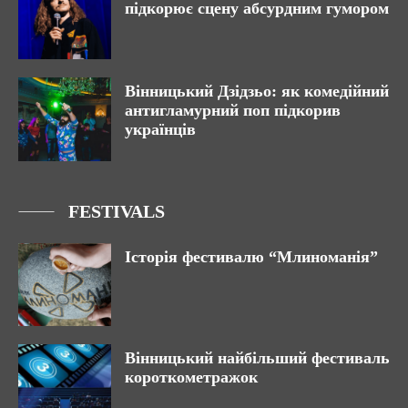
підкорює сцену абсурдним гумором
Вінницький Дзідзьо: як комедійний
антигламурний поп підкорив
українців
FESTIVALS
Історія фестивалю “Млиноманія”
Вінницький найбільший фестиваль
короткометражок