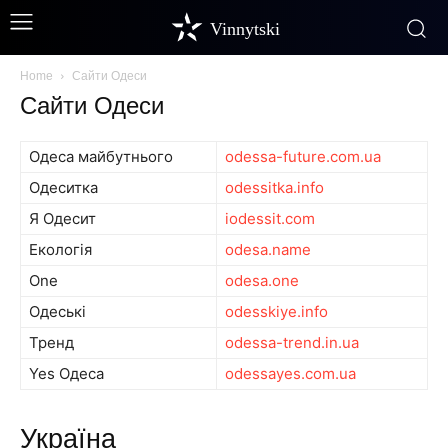
Vinnytski
Home
Сайти Одеси
Сайти Одеси
Одеса майбутнього
odessa-future.com.ua
Одеситка
odessitka.info
Я Одесит
iodessit.com
Екологія
odesa.name
One
odesa.one
Одеські
odesskiye.info
Тренд
odessa-trend.in.ua
Yes Одеса
odessayes.com.ua
Україна