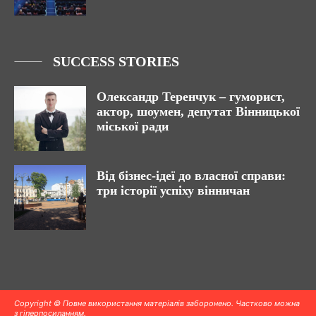
SUCCESS STORIES
Олександр Теренчук – гуморист,
актор, шоумен, депутат Вінницької
міської ради
Від бізнес-ідеї до власної справи:
три історії успіху вінничан
Copyright © Повне використання матеріалів заборонено. Частково можна
з гіперпосиланням.