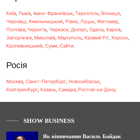
Київ
,
Львів
,
Івано-Франківськ
,
Тернопіль
,
Вінниця
,
Чернівці
,
Хмельницький
,
Рівне
,
Луцьк
,
Житомир
,
Полтава
,
Чернігів
,
Черкаси
,
Дніпро
,
Одеса
,
Харків
,
Запоріжжя
,
Миколаїв
,
Маріуполь
,
Кривий Ріг
,
Херсон
,
Кропивницький
,
Суми
,
Сайти
.
Росія
Москва
,
Санкт-Петербург
,
Новосибірськ
,
Єкатеринбург
,
Казань
,
Самара
,
Ростов-на-Дону
.
SHOW BUSINESS
Як вінничанин Василь Байдак