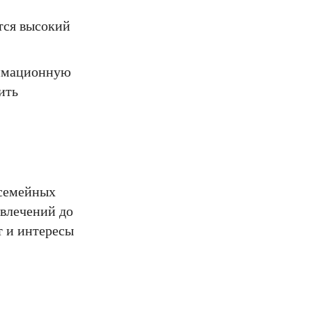
тся высокий
нимационную
ить
 семейных
звлечений до
т и интересы