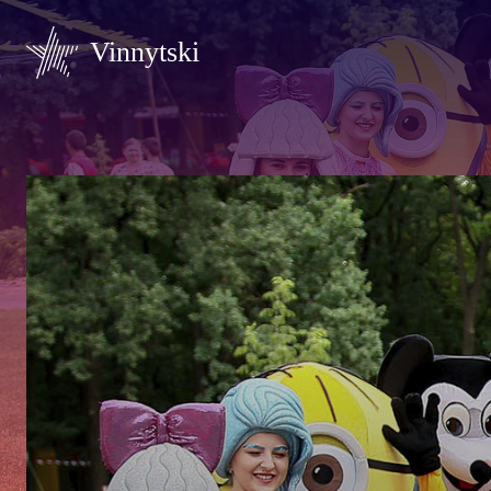
Vinnytski