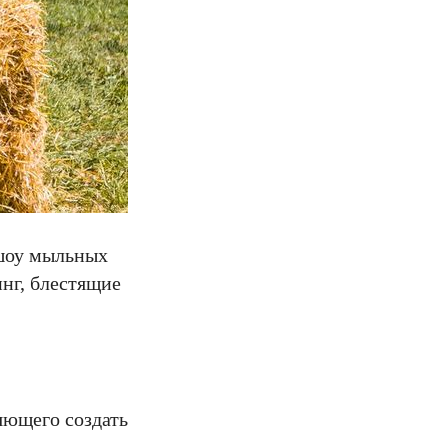
 шоу мыльных
инг, блестящие
яющего создать