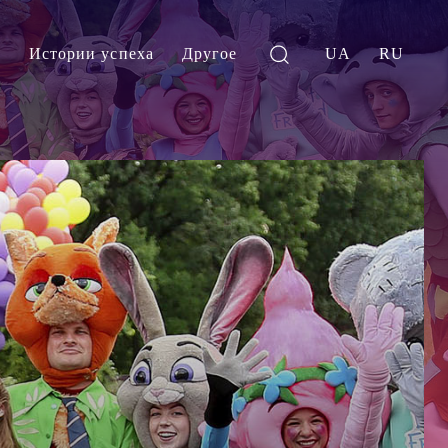
и
Истории успеха
Другое
UA
RU