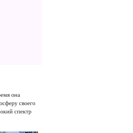
ремя она
осферу своего
рокий спектр