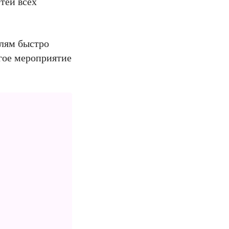
тей всех
лям быстро
гое мероприятие