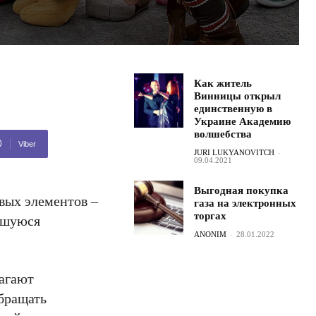
Как житель
Винницы открыл
единственную в
Украине Академию
волшебства
Viber
JURI LUKYANOVITCH
-
09.04.2021
Выгодная покупка
вых элементов –
газа на электронных
торгах
ившуюся
ANONIM
-
28.01.2022
лагают
обращать