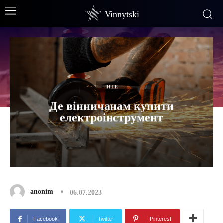
Vinnytski
ІНШЕ
Де вінничанам купити
електроінструмент
anonim
06.07.2023
Facebook
Twitter
Pinterest