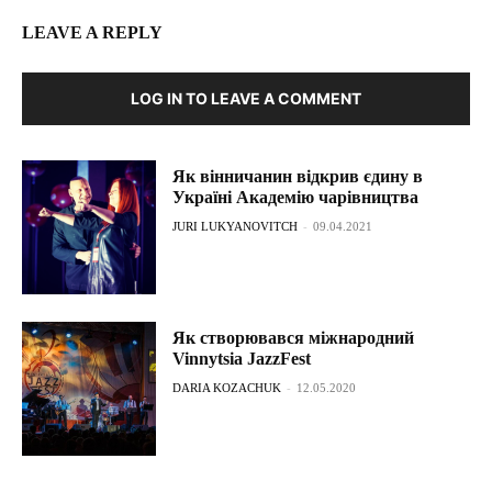
LEAVE A REPLY
LOG IN TO LEAVE A COMMENT
Як вінничанин відкрив єдину в
Україні Академію чарівництва
JURI LUKYANOVITCH
-
09.04.2021
Як створювався міжнародний
Vinnytsia JazzFest
DARIA KOZACHUK
-
12.05.2020