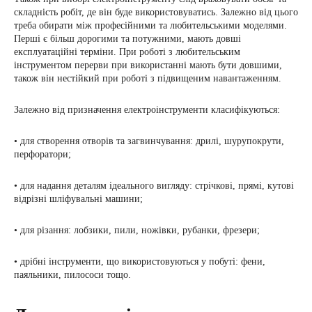
складність робіт, де він буде використовуватись. Залежно від цього
треба обирати між професійними та любительськими моделями.
Перші є більш дорогими та потужними, мають довші
експлуатаційні терміни. При роботі з любительським
інструментом перерви при використанні мають бути довшими,
також він нестійкий при роботі з підвищеним навантаженням.
Залежно від призначення електроінструменти класифікуються:
• для створення отворів та загвинчування: дрилі, шурупокрути,
перфоратори;
• для надання деталям ідеального вигляду: стрічкові, прямі, кутові
відрізні шліфувальні машини;
• для різання: лобзики, пили, ножівки, рубанки, фрезери;
• дрібні інструменти, що використовуються у побуті: фени,
паяльники, пилососи тощо.