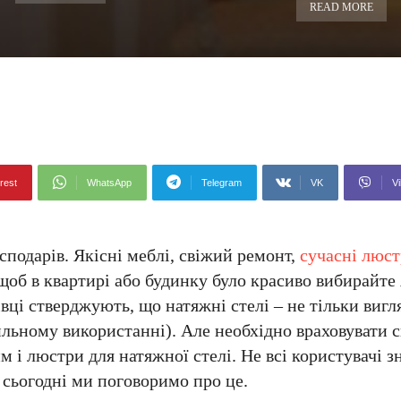
READ MORE
rest
WhatsApp
Telegram
VK
Vi
сподарів. Якісні меблі, свіжий ремонт,
сучасні люс
об в квартирі або будинку було красиво вибирайте 
івці стверджують, що натяжні стелі – не тільки виг
ильному використанні). Але необхідно враховувати 
м і люстри для натяжної стелі. Не всі користувачі з
 сьогодні ми поговоримо про це.