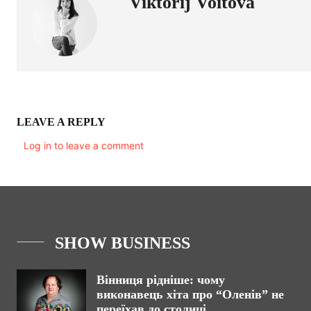
Viktorij Voitova
LEAVE A REPLY
Log in to leave a comment
SHOW BUSINESS
Вінниця рідніше: чому
виконавець хіта про “Оленів” не
переїхав до столиці