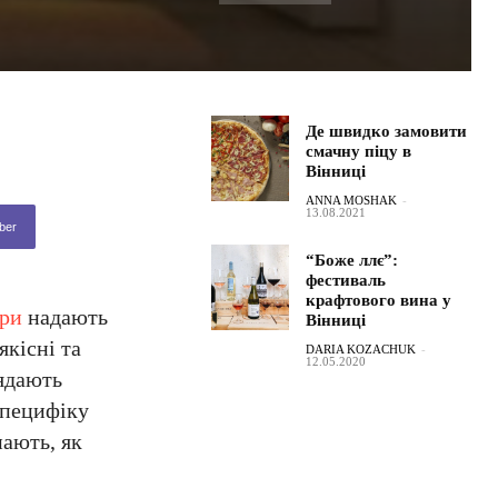
Де швидко замовити
смачну піцу в
Вінниці
ANNA MOSHAK
-
13.08.2021
ber
“Боже ллє”:
фестиваль
крафтового вина у
три
надають
Вінниці
якісні та
DARIA KOZACHUK
-
12.05.2020
лядають
специфіку
нають, як