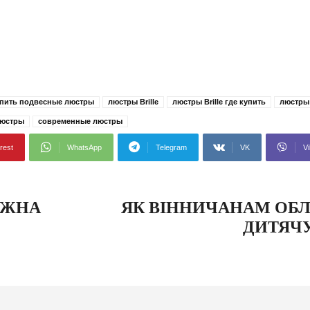
пить подвесные люстры
люстры Brille
люстры Brille где купить
люстры 
люстры
современные люстры
rest
WhatsApp
Telegram
VK
Vi
ОЖНА
ЯК ВІННИЧАНАМ ОБ
ДИТЯЧУ