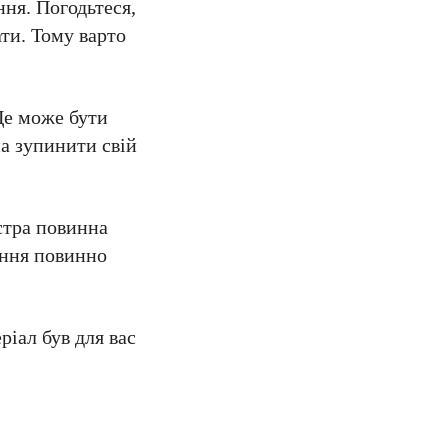
ня. Погодьтеся,
ати. Тому варто
Це може бути
на зупинити свій
стра повинна
ення повинно
ріал був для вас