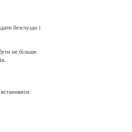
ядати безглуздо і
бути не більше
ів.
ь встановити