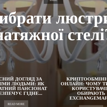
ІНШЕ
ибрати люстр
натяжної стелі
СНИЙ ДОГЛЯД ЗА
КРИПТООБМІН
НІМИ ЛЮДЬМИ: ЯК
ОНЛАЙН: ЧОМУ Т
АТНИЙ ПАНСІОНАТ
КОРИСТУВАЧІ
ЕЗПЕЧУЄ ГІДНЕ...
ОБИРАЮТЬ
EXCHANGEMAF
READ MORE