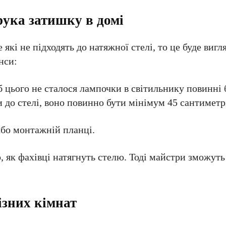
ука затишку в домі
 які не підходять до натяжної стелі, то це буде вигл
нси:
 цього не сталося лампочки в світильнику повинні 
и до стелі, воно повинно бути мінімум 45 сантиметр
або монтажній планці.
, як фахівці натягнуть стелю. Тоді майстри зможут
ізних кімнат