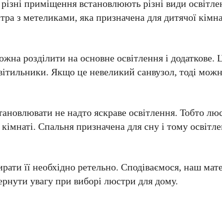
різні приміщення встановлюють різні види освітлен
тра з метеликами, яка призначена для дитячої кімн
жна розділити на основне освітлення і додаткове. 
 світильники. Якщо це невеликий санвузол, тоді мож
тановлювати не надто яскраве освітлення. Тобто лю
 кімнаті. Спальня призначена для сну і тому освітл
ати її необхідно ретельно. Сподіваємося, наш мате
ернути увагу при виборі люстри для дому.