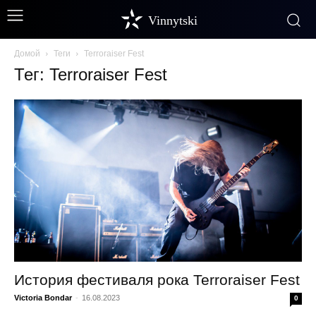
Vinnytski
Домой
Теги
Terroraiser Fest
Тег: Terroraiser Fest
История фестиваля рока Terroraiser Fest
Victoria Bondar
-
16.08.2023
0