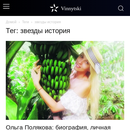
Vinnytski
Домой
Теги
звезды история
Тег: звезды история
Ольга Полякова: биография, личная