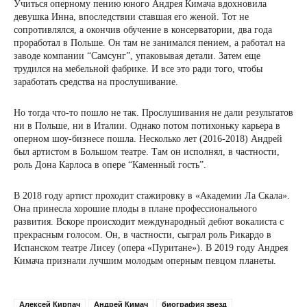
Учиться оперному пению юного Андрея Кимача вдохновила
девушка Инна, впоследствии ставшая его женой. Тот не
сопротивлялся, а окончив обучение в консерватории, два года
проработал в Польше. Он там не занимался пением, а работал на
заводе компании “Самсунг”, упаковывая детали. Затем еще
трудился на мебельной фабрике. И все это ради того, чтобы
заработать средства на прослушивание.
Но тогда что-то пошло не так. Прослушивания не дали результатов
ни в Польше, ни в Италии. Однако потом потихоньку карьера в
оперном шоу-бизнесе пошла. Несколько лет (2016-2018) Андрей
был артистом в Большом театре. Там он исполнял, в частности,
роль Дона Карлоса в опере “Каменный гость”.
В 2018 году артист проходит стажировку в «Академии Ла Скала».
Она принесла хорошие плоды в плане профессионального
развития. Вскоре происходит международный дебют вокалиста с
прекрасным голосом. Он, в частности, сыграл роль Рикардо в
Испанском театре Лисеу (опера «Пуритане»). В 2019 году Андрея
Кимача признали лучшим молодым оперным певцом планеты.
Алексей Кирпач
Андрей Кимач
биография звезд