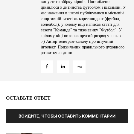
випустити збірку віршів. Поглиблено
цікавлюся з дитинства футболом і шахамии. У
час навчання в школі публікувався в місцевій
спортивній газеті як кореспондент (футбол,
волейбол), у юному віці написав статті для
газети "Команда" та тижневику "Футбол". У
зрілому віці виконав другий розряд у шахах.
:-) Автор телеграм-каналу про штучний
інтелект. Прихильник правильного духовного
розвитку людини.
ОСТАВЬТЕ ОТВЕТ
ВОЙДИТЕ, ЧТОБЫ ОСТАВИТЬ КОММЕНТАРИЙ