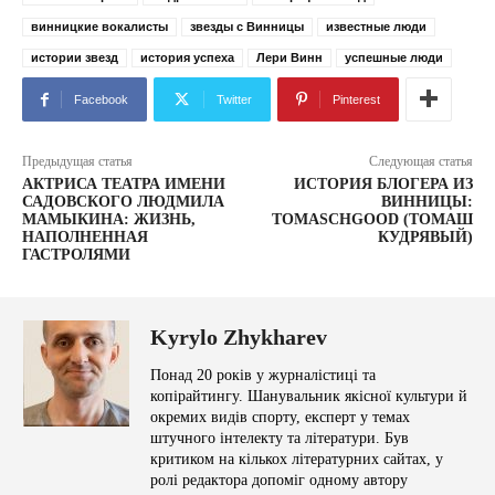
винницкие вокалисты
звезды с Винницы
известные люди
истории звезд
история успеха
Лери Винн
успешные люди
Facebook
Twitter
Pinterest
Предыдущая статья
Следующая статья
АКТРИСА ТЕАТРА ИМЕНИ
ИСТОРИЯ БЛОГЕРА ИЗ
САДОВСКОГО ЛЮДМИЛА
ВИННИЦЫ:
МАМЫКИНА: ЖИЗНЬ,
TOMASCHGOOD (ТОМАШ
НАПОЛНЕННАЯ
КУДРЯВЫЙ)
ГАСТРОЛЯМИ
Kyrylo Zhykharev
Понад 20 років у журналістиці та
копірайтингу. Шанувальник якісної культури й
окремих видів спорту, експерт у темах
штучного інтелекту та літератури. Був
критиком на кількох літературних сайтах, у
ролі редактора допоміг одному автору