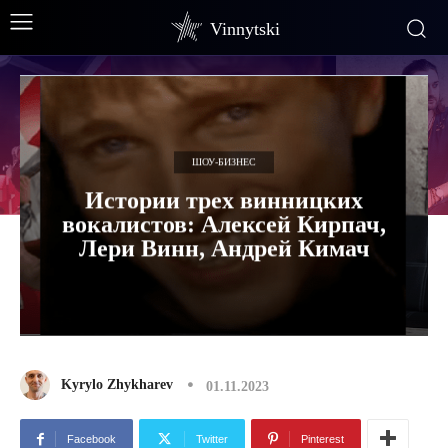
Vinnytski
ШОУ-БИЗНЕС
Истории трех винницких
вокалистов: Алексей Кирпач,
Лери Винн, Андрей Кимач
Kyrylo Zhykharev
01.11.2023
Facebook
Twitter
Pinterest