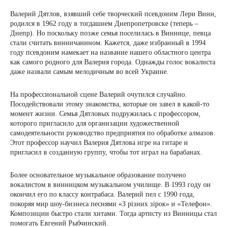
Валерий Дятлов, взявший себе творческий псевдоним Лери Винн,
родился в 1962 году в тогдашнем Днепропетровске (теперь –
Днепр). Но поскольку позже семья поселилась в Виннице, певца
стали считать винничанином. Кажется, даже избранный в 1994
году псевдоним намекает на название нашего областного центра
как самого родного для Валерия города. Однажды голос вокалиста
даже назвали самым мелодичным во всей Украине.
На профессиональной сцене Валерий очутился случайно.
Посодействовали этому знакомства, которые он завел в какой-то
момент жизни. Семья Дятловых подружилась с профессором,
которого пригласило для организации художественной
самодеятельности руководство предприятия по обработке алмазов.
Этот профессор научил Валерия Дятлова игре на гитаре и
пригласил в созданную группу, чтобы тот играл на барабанах.
Более основательное музыкальное образование получено
вокалистом в винницком музыкальном училище. В 1993 году он
окончил его по классу контрабаса. Валерий пел с 1990 года,
покоряя мир шоу-бизнеса песнями «З різних зірок» и «Телефон».
Композиции быстро стали хитами. Тогда артисту из Винницы стал
помогать Евгений Рыбчинский.