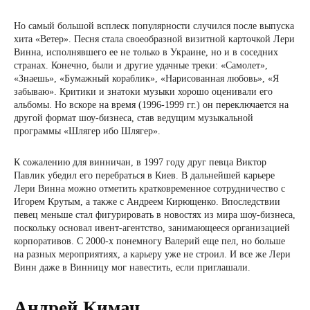
Но самый большой всплеск популярности случился после выпуска
хита «Ветер». Песня стала своеобразной визитной карточкой Лери
Винна, исполнявшего ее не только в Украине, но и в соседних
странах. Конечно, были и другие удачные треки: «Самолет»,
«Знаешь», «Бумажный кораблик», «Нарисованная любовь», «Я
забываю». Критики и знатоки музыки хорошо оценивали его
альбомы. Но вскоре на время (1996-1999 гг.) он переключается на
другой формат шоу-бизнеса, став ведущим музыкальной
программы «Шлягер ибо Шлягер».
К сожалению для винничан, в 1997 году друг певца Виктор
Павлик убедил его перебраться в Киев. В дальнейшей карьере
Лери Винна можно отметить кратковременное сотрудничество с
Игорем Крутым, а также с Андреем Кирющенко. Впоследствии
певец меньше стал фигурировать в новостях из мира шоу-бизнеса,
поскольку основал ивент-агентство, занимающееся организацией
корпоративов. С 2000-х понемногу Валерий еще пел, но больше
на разных мероприятиях, а карьеру уже не строил. И все же Лери
Винн даже в Винницу мог навестить, если приглашали.
Андрей Кимач