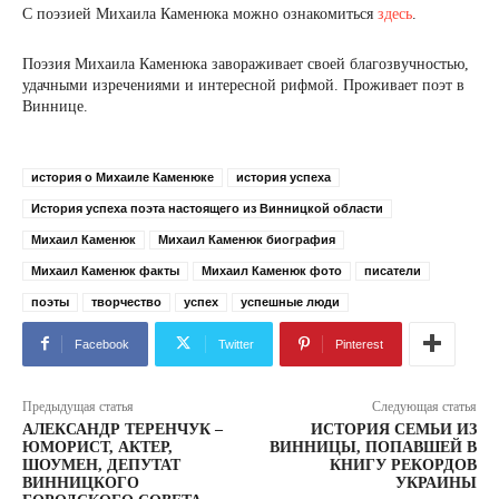
С поэзией Михаила Каменюка можно ознакомиться
здесь
.
Поэзия Михаила Каменюка завораживает своей благозвучностью,
удачными изречениями и интересной рифмой. Проживает поэт в
Виннице.
история о Михаиле Каменюке
история успеха
История успеха поэта настоящего из Винницкой области
Михаил Каменюк
Михаил Каменюк биография
Михаил Каменюк факты
Михаил Каменюк фото
писатели
поэты
творчество
успех
успешные люди
Facebook
Twitter
Pinterest
Предыдущая статья
Следующая статья
АЛЕКСАНДР ТЕРЕНЧУК –
ИСТОРИЯ СЕМЬИ ИЗ
ЮМОРИСТ, АКТЕР,
ВИННИЦЫ, ПОПАВШЕЙ В
ШОУМЕН, ДЕПУТАТ
КНИГУ РЕКОРДОВ
ВИННИЦКОГО
УКРАИНЫ