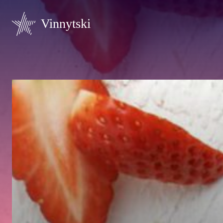
Vinnytski