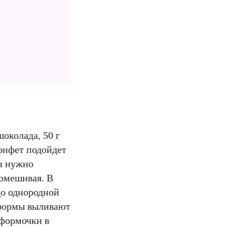
околада, 50 г
конфет подойдет
ла нужно
помешивая. В
до однородной
 формы выливают
 формочки в