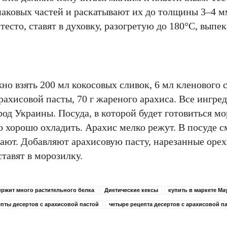
инаковых частей и раскатывают их до толщины 3–4 м
есто, ставят в духовку, разогретую до 180°С, выпе
о взять 200 мл кокосовых сливок, 6 мл кленового 
арахисовой пасты, 70 г жареного арахиса. Все ингр
род Украины. Посуда, в которой будет готовиться м
о хорошо охладить. Арахис мелко режут. В посуде 
вают. Добавляют арахисовую пасту, нарезанные орех
тавят в морозилку.
ержит много растительного белка
Диетические кексы
купить в маркете Ма
пты десертов с арахисовой пастой
четыре рецепта десертов с арахисовой п