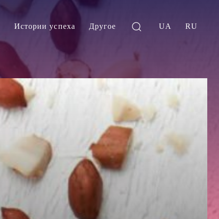
и
Истории успеха
Другое
UA
RU