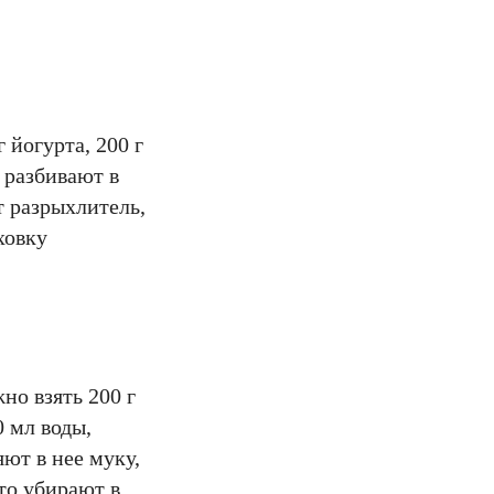
 йогурта, 200 г
 разбивают в
т разрыхлитель,
ховку
но взять 200 г
0 мл воды,
ют в нее муку,
то убирают в