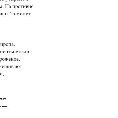
м. На противне
кают 15 минут.
сиропа,
едиенты можно
ороженое,
смешивают
и,
удау
астой