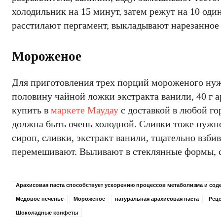
холодильник на 15 минут, затем режут на 10 од
расстилают пергамент, выкладывают нарезанное т
Мороженое
Для приготовления трех порций мороженого нужн
половину чайной ложки экстракта ванили, 40 г 
купить в
маркете Маудау
с доставкой в любой го
должна быть очень холодной. Сливки тоже нужн
сироп, сливки, экстракт ванили, тщательно взби
перемешивают. Выливают в стеклянные формы, с
Арахисовая паста способствует ускорению процессов метаболизма и сод
Медовое печенье
Мороженое
натуральная арахисовая паста
Реце
Шоколадные конфеты