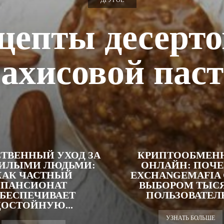
ДРУГОЕ
цепты десерто
ахисовой пас
СТВЕННЫЙ УХОД ЗА
КРИПТООБМЕН
ИЛЫМИ ЛЮДЬМИ:
ОНЛАЙН: ПОЧ
КАК ЧАСТНЫЙ
EXCHANGEMAFIA 
ПАНСИОНАТ
ВЫБОРОМ ТЫС
БЕСПЕЧИВАЕТ
ПОЛЬЗОВАТЕЛ
ДОСТОЙНУЮ...
УЗНАТЬ БОЛЬШЕ