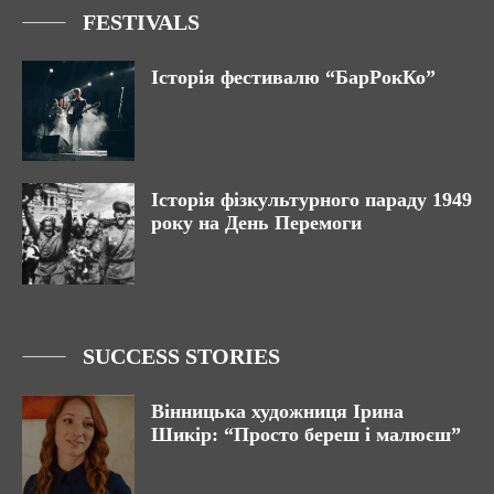
FESTIVALS
Історія фестивалю “БарРокКо”
Історія фізкультурного параду 1949
року на День Перемоги
SUCCESS STORIES
Вінницька художниця Ірина
Шикір: “Просто береш і малюєш”