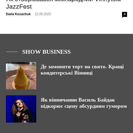
JazzFest
Daria Kozachuk
-
12.05.2020
0
SHOW BUSINESS
Де замовити торт на свято. Кращі
кондитерські Вінниці
Як вінничанин Василь Байдак
підкорює сцену абсурдним гумором