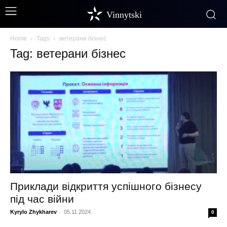
Vinnytski
Home
Tags
ветерани бізнес
Tag: ветерани бізнес
Приклади відкриття успішного бізнесу
під час війни
Kyrylo Zhykharev
-
05.11.2024
0