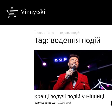
Vinnytski
Home
Tags
ведення подій
Tag: ведення подій
Кращі ведучі подій у Вінниці
Valeriia Volkova
-
10.10.2025