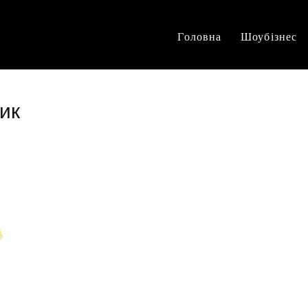
Головна
Шоубізнес
тик