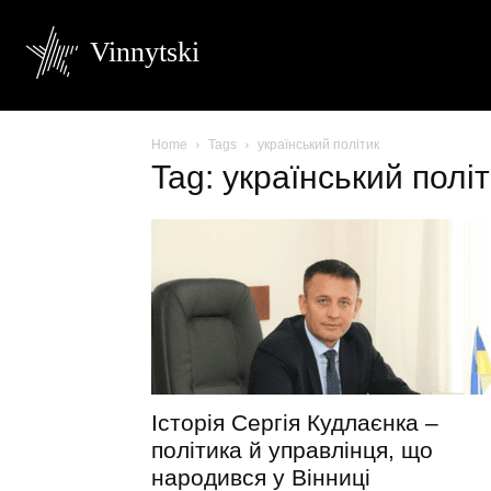
Vinnytski
Home
Tags
український політик
Tag: український полі
Історія Сергія Кудлаєнка –
політика й управлінця, що
народився у Вінниці