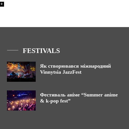
0
FESTIVALS
Як створювався міжнародний
Vinnytsia JazzFest
Фестиваль аніме “Summer anime
& k-pop fest”