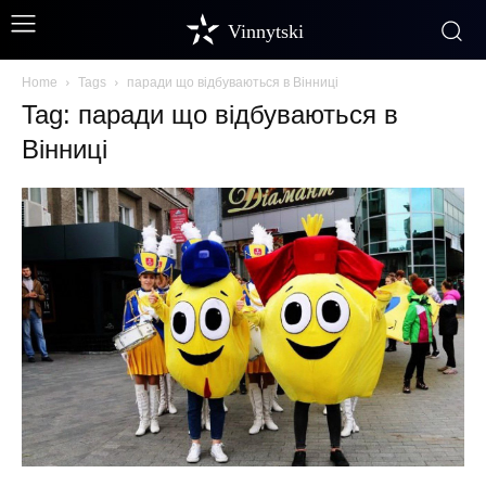
Vinnytski
Home
Tags
паради що відбуваються в Вінниці
Tag: паради що відбуваються в
Вінниці