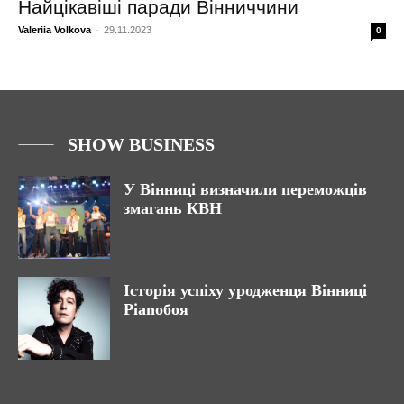
Найцікавіші паради Вінниччини
Valeriia Volkova
-
29.11.2023
0
SHOW BUSINESS
У Вінниці визначили переможців
змагань КВН
Історія успіху уродженця Вінниці
Pianoбоя