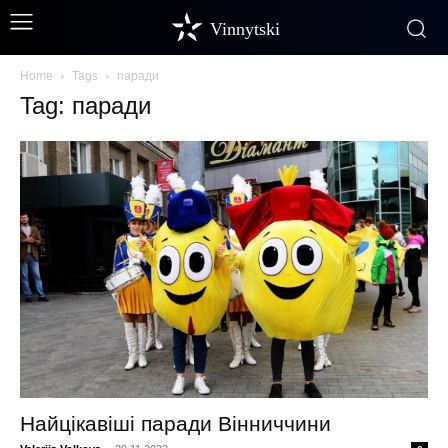
Vinnytski
Home
Tags
паради
Tag: паради
Найцікавіші паради Вінниччини