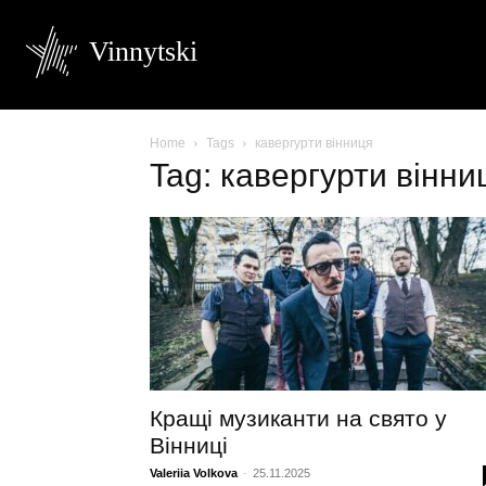
Vinnytski
Home
Tags
кавергурти вінниця
Tag: кавергурти вінни
Кращі музиканти на свято у
Вінниці
Valeriia Volkova
-
25.11.2025