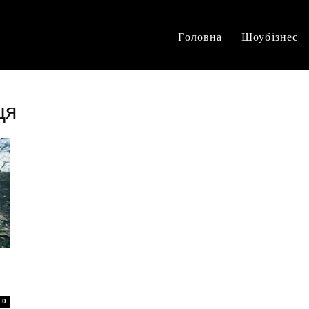
Головна
Шоубізнес
ця
0