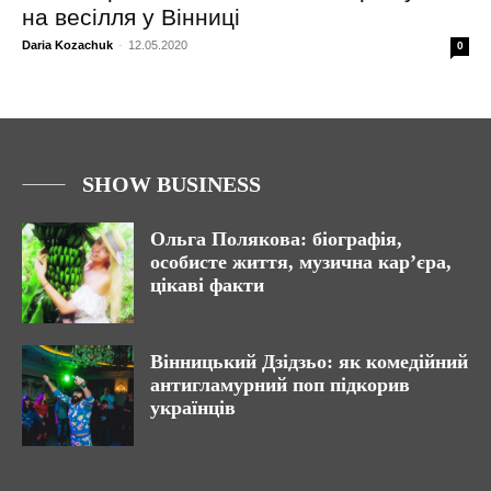
на весілля у Вінниці
Daria Kozachuk
-
12.05.2020
0
SHOW BUSINESS
Ольга Полякова: біографія,
особисте життя, музична кар’єра,
цікаві факти
Вінницький Дзідзьо: як комедійний
антигламурний поп підкорив
українців