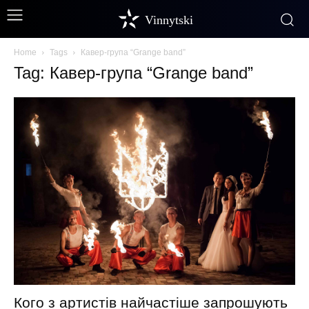
Vinnytski
Home
Tags
Кавер-група “Grange band”
Tag: Кавер-група “Grange band”
Кого з артистів найчастіше запрошують