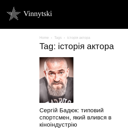
Vinnytski
Home
Tags
історія актора
Tag: історія актора
Сергій Бадюк: типовий
спортсмен, який влився в
кіноіндустрію