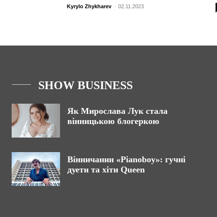
Kyrylo Zhykharev
-
02.11.2023
SHOW BUSINESS
Як Мирослава Лук стала
вінницькою блогеркою
Вінничанин «Pianoboy»: гучні
дуети та хіти Queen