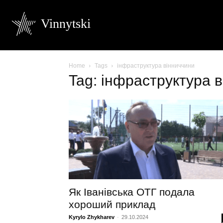
Vinnytski
Home
Tags
інфраструктура вінниччини
Tag: інфраструктура 
Як Іванівська ОТГ подала
хороший приклад
Kyrylo Zhykharev
-
29.10.2024