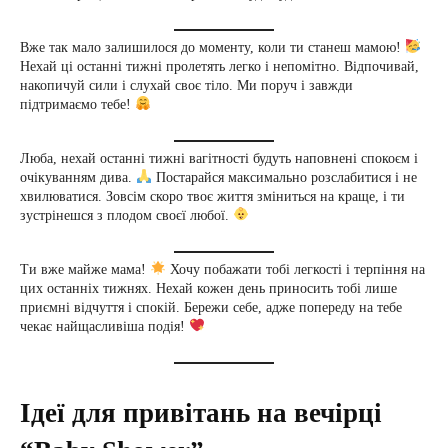
Вже так мало залишилося до моменту, коли ти станеш мамою!
Нехай ці останні тижні пролетять легко і непомітно. Відпочивай,
накопичуй сили і слухай своє тіло. Ми поруч і завжди
підтримаємо тебе!
Люба, нехай останні тижні вагітності будуть наповнені спокоєм і
очікуванням дива.
Постарайся максимально розслабитися і не
хвилюватися. Зовсім скоро твоє життя зміниться на краще, і ти
зустрінешся з плодом своєї любої.
Ти вже майже мама!
Хочу побажати тобі легкості і терпіння на
цих останніх тижнях. Нехай кожен день приносить тобі лише
приємні відчуття і спокій. Бережи себе, адже попереду на тебе
чекає найщасливіша подія!
Ідеї для привітань на вечірці