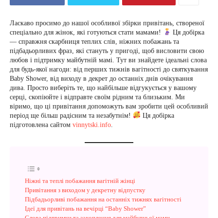
Ласкаво просимо до нашої особливої збірки привітань, створеної
спеціально для жінок, які готуються стати мамами!
Ця добірка
— справжня скарбниця теплих слів, ніжних побажань та
підбадьорливих фраз, які стануть у пригоді, щоб висловити свою
любов і підтримку майбутній мамі. Тут ви знайдете ідеальні слова
для будь-якої нагоди: від перших тижнів вагітності до святкування
Baby Shower, від виходу в декрет до останніх днів очікування
дива. Просто виберіть те, що найбільше відгукується у вашому
серці, скопіюйте і відправте своїм рідним та близьким. Ми
віримо, що ці привітання допоможуть вам зробити цей особливий
період ще більш радісним та незабутнім!
Ця добірка
підготовлена сайтом
vinnytski.info
.
Ніжні та теплі побажання вагітній жінці
Привітання з виходом у декретну відпустку
Підбадьорливі побажання на останніх тижнях вагітності
Ідеї для привітань на вечірці “Baby Shower”
Слова підтримки та захоплення для майбутньої мами