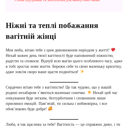
Ніжні та теплі побажання
вагітній жінці
Моя люба, вітаю тебе з цим дивовижним періодом у житті!
Нехай кожен день твоєї вагітності буде наповнений ніжністю,
радістю та спокоєм. Відчуй всю магію цього особливого часу, адже
в тобі зростає нове життя. Бережи себе та свою маленьку крихітку,
адже зовсім скоро ваше щастя подвоїться!
Сердечно вітаю тебе з вагітністю! Це так чудово, що у вашій
родині незабаром з’явиться маленьке сонечко.
Нехай цей час
очікування буде легким, безтурботним і сповненим лише
приємних емоцій. Пам’ятай, ти сильна і неймовірна, і все
обов’язково буде добре!
Люба, я так щаслива за тебе! Вагітність — це справжнє диво, і ти