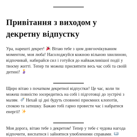
Привітання з виходом у
декретну відпустку
Ура, нарешті декрет!
Вітаю тебе з цим довгоочікуваним
моментом, моя люба! Насолоджуйся кожною вільною хвилиною,
відпочивай, набирайся сил і готуйся до найважливішої події у
твоєму житті. Тепер ти можеш присвятити весь час собі та своїй
дитині!
Щиро вітаю з початком декретної відпустки! Це час, коли ти
можеш повністю зосередитись на собі і підготовці до зустрічі з
малям.
Нехай ці дні будуть сповнені приємних клопотів,
спокою та затишку. Бажаю тобі гарно провести час і набратися
енергії!
Моя дорога, вітаю тебе з декретом! Тепер у тебе є чудова нагода
відпочити, виспатися і зайнятися улюбленими справами.