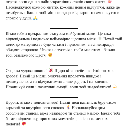
переживаєш один з найпрекрасніших етапів свого життя.
Насолоджуйся кожною миттю, кожним новим відчуттям, адже це
незабутньо. Бажаю тобі міцного здоров’я, гарного самопочуття та
спокою у душі.
Вітаю тебе з прекрасним статусом майбутньої мами! Це така
відповідальна і водночас неймовірно щаслива місія.
Нехай твій
шлях до материнства буде легким і приємним, а всі негаразди
обходять стороною. Чекаю на зустріч з твоїм малятком і бажаю
тобі безмежного щастя!
Ого, яка чудова новина!
Щиро вітаю тебе з вагітністю, моя
дорога! Нехай ці місяці очікування пролетять швидко і
невимушено, а ти відчуватимеш лише радість і натхнення.
Накопичуй сили і позитивні емоції, вони тобі знадобляться!
Дорога, вітаю з поповненням! Нехай твоя вагітність буде часом
гармонії та внутрішнього спокою.
Насолоджуйся цим
особливим станом, адже незабаром ти станеш мамою. Бажаю тобі
багато відпочинку, приємних моментів і, звісно ж, легких
пологів!