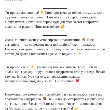
Ти просто дивовижна!
Спостерігаючи за тобою, розумію, якою
чудовою мамою ти станеш. Твоя ніжність і турбота вже зараз
відчуваються. Нехай цей період буде для тебе часом відкриттів і
величезної радості. Пишаюся тобою!
Люба, ти викликаєш у мене справжнє захоплення!
Твоя
вагітність — це свідчення твоєї неймовірної сили і мужності.
Нехай кожен день приносить тобі відчуття щастя і впевненості. Ти
готова до цього і впораєшся з усім на відмінно!
Ти просто сяєш!
Цей період тобі так личить. Хочу, щоб ти
знала, що я завжди поруч, готова підтримати тебе у всьому. Нехай
твоя вагітність буде легкою, а народження малюка —
найщасливішою подією у житті. Ти особлива!
Неможливо не захоплюватися тобою! Ти так змінилася, стала ще
красивішою і мудрішою.
Цей шлях до материнства робить тебе
ще сильнішою. Бажаю тобі нескінченної енергії, гарного настрою
та безмежного щастя. Ти – справжня героїня!