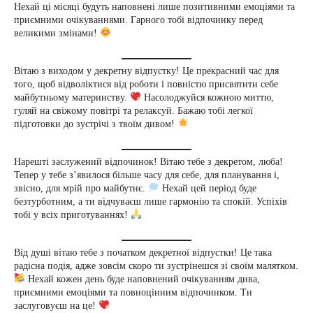
Нехай ці місяці будуть наповнені лише позитивними емоціями та
приємними очікуваннями. Гарного тобі відпочинку перед
великими змінами!
Вітаю з виходом у декретну відпустку! Це прекрасний час для
того, щоб відволіктися від роботи і повністю присвятити себе
майбутньому материнству.
Насолоджуйся кожною миттю,
гуляй на свіжому повітрі та релаксуй. Бажаю тобі легкої
підготовки до зустрічі з твоїм дивом!
Нарешті заслужений відпочинок! Вітаю тебе з декретом, люба!
Тепер у тебе з’явилося більше часу для себе, для планування і,
звісно, для мрій про майбутнє.
Нехай цей період буде
безтурботним, а ти відчуваєш лише гармонію та спокій. Успіхів
тобі у всіх приготуваннях!
Від душі вітаю тебе з початком декретної відпустки! Це така
радісна подія, адже зовсім скоро ти зустрінешся зі своїм малятком.
Нехай кожен день буде наповнений очікуванням дива,
приємними емоціями та повноцінним відпочинком. Ти
заслуговуєш на це!