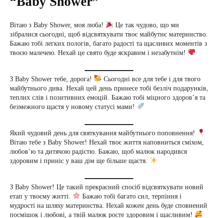
“Baby Shower”
Вітаю з Baby Shower, моя люба!
Це так чудово, що ми
зібралися сьогодні, щоб відсвяткувати твоє майбутнє материнство.
Бажаю тобі легких пологів, багато радості та щасливих моментів з
твоєю малечею. Нехай це свято буде яскравим і незабутнім!
З Baby Shower тебе, дорога!
Сьогодні все для тебе і для твого
майбутнього дива. Нехай цей день принесе тобі безліч подарунків,
теплих слів і позитивних емоцій. Бажаю тобі міцного здоров’я та
безмежного щастя у новому статусі мами!
Який чудовий день для святкування майбутнього поповнення!
Вітаю тебе з Baby Shower! Нехай твоє життя наповниться сміхом,
любов’ю та дитячою радістю. Бажаю, щоб малюк народився
здоровим і приніс у ваш дім ще більше щастя.
З Baby Shower! Це такий прекрасний спосіб відсвяткувати новий
етап у твоєму житті.
Бажаю тобі багато сил, терпіння і
мудрості на шляху материнства. Нехай кожен день буде сповнений
посмішок і любові, а твій малюк росте здоровим і щасливим!