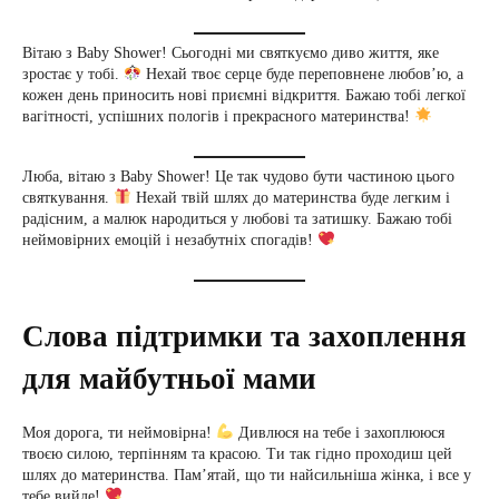
Вітаю з Baby Shower! Сьогодні ми святкуємо диво життя, яке
зростає у тобі.
Нехай твоє серце буде переповнене любов’ю, а
кожен день приносить нові приємні відкриття. Бажаю тобі легкої
вагітності, успішних пологів і прекрасного материнства!
Люба, вітаю з Baby Shower! Це так чудово бути частиною цього
святкування.
Нехай твій шлях до материнства буде легким і
радісним, а малюк народиться у любові та затишку. Бажаю тобі
неймовірних емоцій і незабутніх спогадів!
Слова підтримки та захоплення
для майбутньої мами
Моя дорога, ти неймовірна!
Дивлюся на тебе і захоплююся
твоєю силою, терпінням та красою. Ти так гідно проходиш цей
шлях до материнства. Пам’ятай, що ти найсильніша жінка, і все у
тебе вийде!