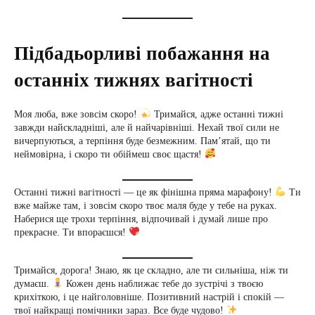
Підбадьорливі побажання на
останніх тижнях вагітності
Моя люба, вже зовсім скоро!
Тримайся, адже останні тижні
завжди найскладніші, але й найчарівніші. Нехай твої сили не
вичерпуються, а терпіння буде безмежним. Пам’ятай, що ти
неймовірна, і скоро ти обіймеш своє щастя!
Останні тижні вагітності — це як фінішна пряма марафону!
Ти
вже майже там, і зовсім скоро твоє маля буде у тебе на руках.
Наберися ще трохи терпіння, відпочивай і думай лише про
прекрасне. Ти впораєшся!
Тримайся, дорога! Знаю, як це складно, але ти сильніша, ніж ти
думаєш.
Кожен день наближає тебе до зустрічі з твоєю
крихіткою, і це найголовніше. Позитивний настрій і спокій —
твої найкращі помічники зараз. Все буде чудово!