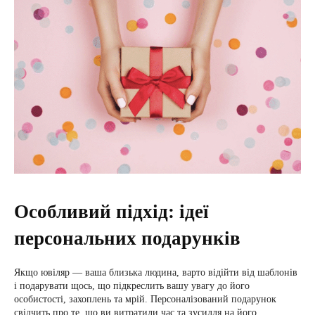
Особливий підхід: ідеї
персональних подарунків
Якщо ювіляр — ваша близька людина, варто відійти від шаблонів
і подарувати щось, що підкреслить вашу увагу до його
особистості, захоплень та мрій. Персоналізований подарунок
свідчить про те, що ви витратили час та зусилля на його