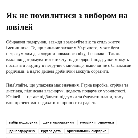
Як не помилитися з вибором на
ювілей
Обираючи подарунок, завжди враховуйте вік та стиль життя
іменинника. Те, що викличе захват у 30-річного, може бути
незрозумілим для людини поважного віку, і навпаки. Також
важливо дотримуватися етикету: надто дорогі подарунки можуть
поставити людину в незручне становище, якщо ви не є близькими
родичами, а надто дешеві дрібнички можуть образити.
Пам’ятайте, що упаковка має значення. Гарна коробка, стрічка та
листівка, підписана власноруч, додають подарунку урочистості.
Ювілей — це час підбивати підсумки та будувати плани, тому
ваш презент має надихати та приносити радість.
вибір подарунка
день народження
емоційні подарунки
ідеї подарунків
кругла дата
оригінальний сюрприз