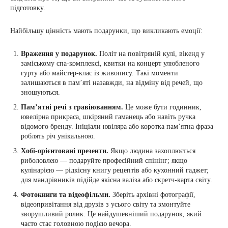
підготовку.
Найбільшу цінність мають подарунки, що викликають емоції:
Враження у подарунок.
Політ на повітряній кулі, вікенд у
заміському спа-комплексі, квитки на концерт улюбленого
гурту або майстер-клас із живопису. Такі моменти
залишаються в пам’яті назавжди, на відміну від речей, що
зношуються.
Пам’ятні речі з гравіюванням.
Це може бути годинник,
ювелірна прикраса, шкіряний гаманець або навіть ручка
відомого бренду. Ініціали ювіляра або коротка пам’ятна фраза
роблять річ унікальною.
Хобі-орієнтовані презенти.
Якщо людина захоплюється
риболовлею — подаруйте професійний спінінг; якщо
кулінарією — рідкісну книгу рецептів або кухонний гаджет;
для мандрівників підійде якісна валіза або скретч-карта світу.
Фотокниги та відеофільми.
Зберіть архівні фотографії,
відеопривітання від друзів з усього світу та змонтуйте
зворушливий ролик. Це найдушевніший подарунок, який
часто стає головною подією вечора.