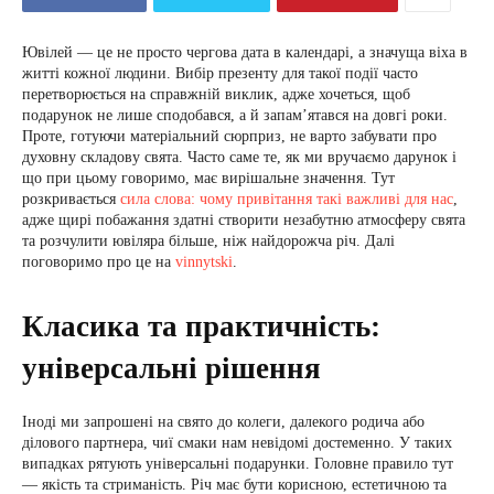
Ювілей — це не просто чергова дата в календарі, а значуща віха в
житті кожної людини. Вибір презенту для такої події часто
перетворюється на справжній виклик, адже хочеться, щоб
подарунок не лише сподобався, а й запам’ятався на довгі роки.
Проте, готуючи матеріальний сюрприз, не варто забувати про
духовну складову свята. Часто саме те, як ми вручаємо дарунок і
що при цьому говоримо, має вирішальне значення. Тут
розкривається
сила слова: чому привітання такі важливі для нас
,
адже щирі побажання здатні створити незабутню атмосферу свята
та розчулити ювіляра більше, ніж найдорожча річ. Далі
поговоримо про це на
vinnytski
.
Класика та практичність:
універсальні рішення
Іноді ми запрошені на свято до колеги, далекого родича або
ділового партнера, чиї смаки нам невідомі достеменно. У таких
випадках рятують універсальні подарунки. Головне правило тут
— якість та стриманість. Річ має бути корисною, естетичною та