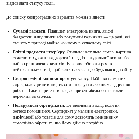
відповідати статусу події.
До списку безпрограшних варіантів можна віднести:
Сучасні гаджети.
Планшет, електронна книга, якісні
бездротові навушники або розумний годинник — це речі, які
стануть у пригоді майже кожному в сучасному світі.
Елітні предмети інтер’єру.
Стильна настільна лампа, картина
сучасного художника, дорогий плед із натуральної вовни або
набір кришталевих келихів. Важливо обирати речі в
нейтральному стилі, щоб вони пасували до будь-якого дизайну.
Гастрономічні кошики преміум-класу.
Набір витриманих
сирів, колекційне вино, екзотичні фрукти або шоколад ручної
роботи. Такий презент виглядає презентабельно та завжди
доречний за столом.
Подарункові сертифікати.
Це ідеальний вихід, коли ви
боїтеся помилитися. Сертифікат у магазин електроніки,
парфумерії або товарів для дому дозволить імениннику
самостійно обрати те, що йому дійсно потрібно.