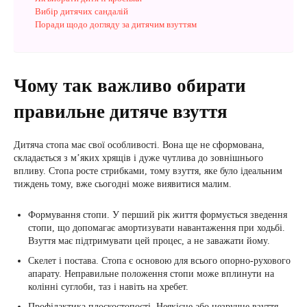
Вибір дитячих сандалій
Поради щодо догляду за дитячим взуттям
Чому так важливо обирати
правильне дитяче взуття
Дитяча стопа має свої особливості. Вона ще не сформована,
складається з м’яких хрящів і дуже чутлива до зовнішнього
впливу. Стопа росте стрибками, тому взуття, яке було ідеальним
тиждень тому, вже сьогодні може виявитися малим.
Формування стопи. У перший рік життя формується зведення
стопи, що допомагає амортизувати навантаження при ходьбі.
Взуття має підтримувати цей процес, а не заважати йому.
Скелет і постава. Стопа є основою для всього опорно-рухового
апарату. Неправильне положення стопи може вплинути на
колінні суглоби, таз і навіть на хребет.
Профілактика плоскостопості. Неякісне або незручне взуття