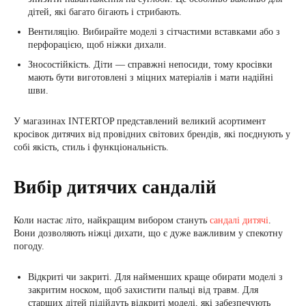
дітей, які багато бігають і стрибають.
Вентиляцію. Вибирайте моделі з сітчастими вставками або з
перфорацією, щоб ніжки дихали.
Зносостійкість. Діти — справжні непосиди, тому кросівки
мають бути виготовлені з міцних матеріалів і мати надійні
шви.
У магазинах INTERTOP представлений великий асортимент
кросівок дитячих від провідних світових брендів, які поєднують у
собі якість, стиль і функціональність.
Вибір дитячих сандалій
Коли настає літо, найкращим вибором стануть
сандалі дитячі
.
Вони дозволяють ніжці дихати, що є дуже важливим у спекотну
погоду.
Відкриті чи закриті. Для найменших краще обирати моделі з
закритим носком, щоб захистити пальці від травм. Для
старших дітей підійдуть відкриті моделі, які забезпечують