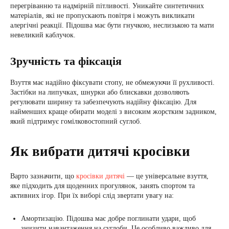
перегріванню та надмірній пітливості. Уникайте синтетичних
матеріалів, які не пропускають повітря і можуть викликати
алергічні реакції. Підошва має бути гнучкою, неслизькою та мати
невеликий каблучок.
Зручність та фіксація
Взуття має надійно фіксувати стопу, не обмежуючи її рухливості.
Застібки на липучках, шнурки або блискавки дозволяють
регулювати ширину та забезпечують надійну фіксацію. Для
найменших краще обирати моделі з високим жорстким задником,
який підтримує гомілковостопний суглоб.
Як вибрати дитячі кросівки
Варто зазначити, що
кросівки дитячі
— це універсальне взуття,
яке підходить для щоденних прогулянок, занять спортом та
активних ігор. При їх виборі слід звертати увагу на:
Амортизацію. Підошва має добре поглинати удари, щоб
знизити навантаження на суглоби. Це особливо важливо для