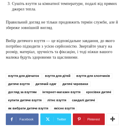
Сушіть взуття за кімнатної температури, подалі від прямих
джерел тепла.
Правильний догляд не тільки продовжить термін служби, але й
збереже зовнішній вигляд.
Вибір дитячого взуття — це відповідальне завдання, до якого
потрібно підходити з усією серйозністю. Звертайте увагу на
розмір, матеріал, зручність та фіксацію, і тоді ніжки вашого
малюка будуть здоровими та щасливими.
взуття для дівчаток
взуття для дітей
взуття для хлопчиків
дитяче взуття
дитячий одяг
дитячі черевики
догляд за взуттям
інтернет-магазин взуття
кросівки дитячі
купити дитяче взуття
літнє взуття
сандалі дитячі
як вибрати дитяче взуття
якісне взуття
Facebook
Twitter
Pinterest