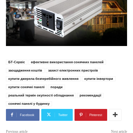
БТ-Сервіс
ефективне використання сонячних панелей
заощадження коштів
захист електронних пристроїв
купити джерела безперебійного живлення
купити інвертори
купити сонячні панелі
поради
реальний термін окупності обладнання
рекомендації
сонячні панелі у будинку
Facebook
Twitter
Pinterest
Previous article
Next article