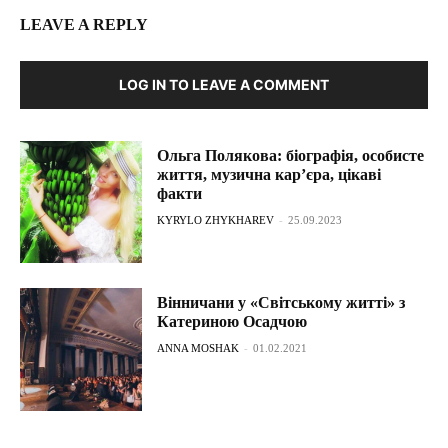
LEAVE A REPLY
LOG IN TO LEAVE A COMMENT
Ольга Полякова: біографія, особисте
життя, музична кар’єра, цікаві
факти
KYRYLO ZHYKHAREV
-
25.09.2023
Вінничани у «Світському житті» з
Катериною Осадчою
ANNA MOSHAK
-
01.02.2021