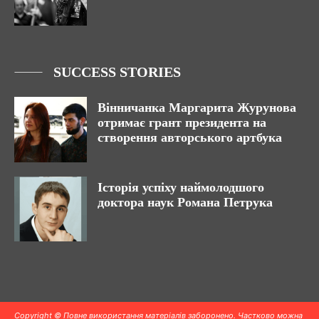
SUCCESS STORIES
Вінничанка Маргарита Журунова
отримає грант президента на
створення авторського артбука
Історія успіху наймолодшого
доктора наук Романа Петрука
Copyright © Повне використання матеріалів заборонено. Частково можна