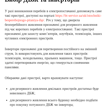
У разі виникнення перебоїв в електропостачанні допоможуть саме
такі пристрої, доступні на порталі
https://bt-service.ua/uk/istochniki-
besperebojnogo-pitaniya-ibp/
. Річ у тому, що джерела
безперебійного живлення призначені для резервного живлення
під час коротких перебоїв у електропостачанні. Такі пристрої
призначені для захисту комп’ютерів, ноутбуків, телевізорів, інших
чутливих електронних пристроїв.
Інвертори призначені для перетворення постійного на змінний
струм, їх використовують для живлення таких пристроїв:
телевізорів, холодильника, пральних машинок, тощо. Пристрої
здатні перетворювати енергію, що генерується сонячними
панелями.
Обираючи дані пристрої, варто враховувати наступне:
для резервного живлення декількох пристроїв достатньо буде
невеликого ДБЖ;
для резервного живлення всього будинку необхідно подбати
про покупку потужного ДБЖ чи інвертора;