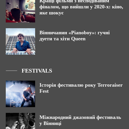
Кращі фільми з несподіваним
фіналом, що вийшли у 2020-х: кіно,
яке шокує
Вінничанин «Pianoboy»: гучні
дуети та хіти Queen
FESTIVALS
Історія фестивалю року Terroraiser
Fest
Міжнародний джазовий фестиваль
у Вінниці