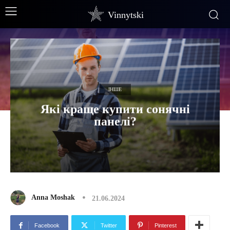
Vinnytski
ІНШЕ
Які краще купити сонячні
панелі?
Anna Moshak
21.06.2024
Facebook
Twitter
Pinterest