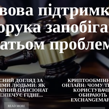
вова підтримк
орука запобіг
гатьом пробле
СНИЙ ДОГЛЯД ЗА
КРИПТООБМІН
НІМИ ЛЮДЬМИ: ЯК
ОНЛАЙН: ЧОМУ Т
АТНИЙ ПАНСІОНАТ
КОРИСТУВАЧІ
ЕЗПЕЧУЄ ГІДНЕ...
ОБИРАЮТЬ
EXCHANGEMAF
READ MORE