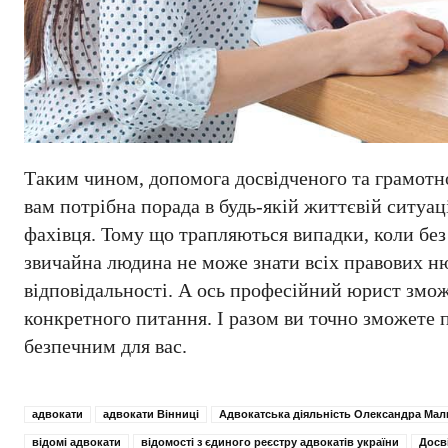
Таким чином, допомога досвідченого та грамотно
вам потрібна порада в будь-якій життєвій ситуац
фахівця. Тому що трапляються випадки, коли бе
звичайна людина не може знати всіх правових нюа
відповідальності. А ось професійний юрист змож
конкретного питання. І разом ви точно зможете 
безпечним для вас.
адвокати
адвокати Вінниці
Адвокатська діяльність Олександра Мал
відомі адвокати
відомості з єдиного реєстру адвокатів україни
Досв