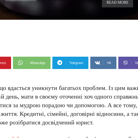
READ MORE
rest
WhatsApp
Telegram
VK
Vi
що вдасться уникнути багатьох проблем. Із цим важ
й день, мати в своєму оточенні хоч одного справжн
утися за мудрою порадою чи допомогою. А все тому,
иття. Кредитні, сімейні, договірні відносини, а т
може розібратися досвідчений юрист.