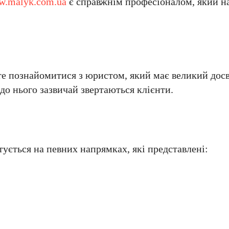
.malyk.com.ua
є справжнім професіоналом, який н
 познайомитися з юристом, який має великий досв
до нього зазвичай звертаються клієнти.
ується на певних напрямках, які представлені: