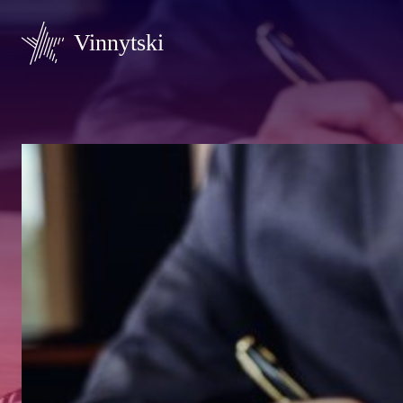
Vinnytski