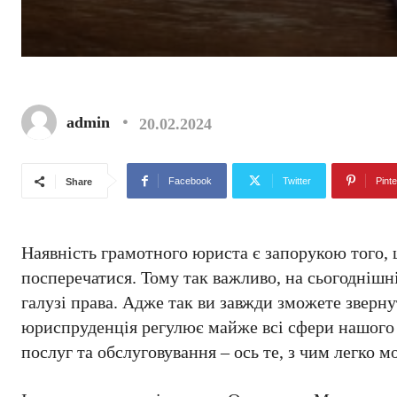
admin
20.02.2024
Facebook
Twitter
Pinte
Share
Наявність грамотного юриста є запорукою того, 
посперечатися. Тому так важливо, на сьогоднішні
галузі права. Адже так ви завжди зможете зверн
юриспруденція регулює майже всі сфери нашого ж
послуг та обслуговування – ось те, з чим легко 