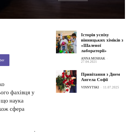
Історія успіху
вінницьких хіміків з
«Шаленої
лабораторії»
ANNA MOSHAK
-
ber
27.04.2021
Привітання з Днем
Ангела Софії
ко
VINNYTSKI
-
11.07.2025
ього фахівця у
 що наука
акож сфера