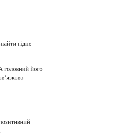
найти гідне
 А головний його
ов’язково
 позитивний
.