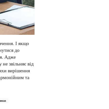
ачення. І якщо
нутися до
я. Адже
 не звільняє від
ляхи вирішення
гармонійним та
ямках