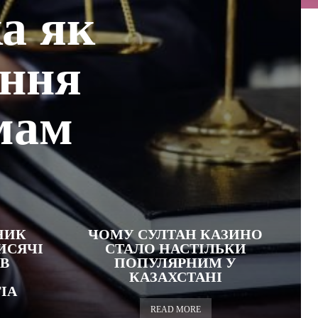
а як
ання
мам
НИК
ЧОМУ СУЛТАН КАЗИНО
ИСЯЧІ
СТАЛО НАСТІЛЬКИ
В
ПОПУЛЯРНИМ У
КАЗАХСТАНІ
IA
READ MORE