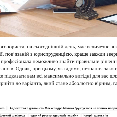
го юриста, на сьогоднішній день, має величезне зн
ії, пов’язаній з юриспруденцією, краще завжди звер
з професіонала неможливо знайти правильне рішенн
нсів. Однак, при цьому, як відомо, незнання закону
е підказати вам всі максимально вигідні для вас ш
прийти до варіанта, який стане абсолютно вірним, 
ика
Адвокатська діяльність Олександра Малика ґрунтується на певних напр
ідчений фахівець
єдиний реєстр адвокатів україни
історія адвокатів