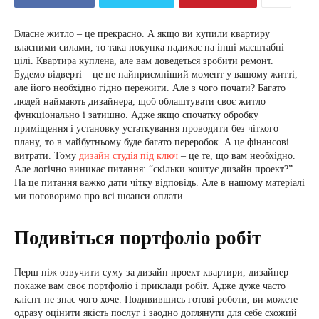
Власне житло – це прекрасно. А якщо ви купили квартиру
власними силами, то така покупка надихає на інші масштабні
цілі. Квартира куплена, але вам доведеться зробити ремонт.
Будемо відверті – це не найприємніший момент у вашому житті,
але його необхідно гідно пережити. Але з чого почати? Багато
людей наймають дизайнера, щоб облаштувати своє житло
функціонально і затишно. Адже якщо спочатку обробку
приміщення і установку устаткування проводити без чіткого
плану, то в майбутньому буде багато переробок. А це фінансові
витрати. Тому
дизайн студія під ключ
– це те, що вам необхідно.
Але логічно виникає питання: “скільки коштує дизайн проект?”
На це питання важко дати чітку відповідь. Але в нашому матеріалі
ми поговоримо про всі нюанси оплати.
Подивіться портфоліо робіт
Перш ніж озвучити суму за дизайн проект квартири, дизайнер
покаже вам своє портфоліо і приклади робіт. Адже дуже часто
клієнт не знає чого хоче. Подивившись готові роботи, ви можете
одразу оцінити якість послуг і заодно доглянути для себе схожий