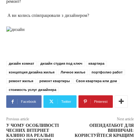
ремонт!
А ви колись співпрацювали з дизайнером?
дизайн комнат
дизайн студия под ключ
квартира
концепция дизайна жилья
Личное жилье
портфолио работ
ремонт жилья
ремонт квартиры
Своя квартира или дом
стоимость услуг дизайнера
Facebook
Twitter
Pinterest
Previous article
Next article
У ЧОМУ ОСОБЛИВОСТІ
ОПЕНДАТАБОТ ДЛЯ
ЧЕСНИХ ІНТЕРНЕТ
ВІННИЧАН:
КАЗИНО НА РЕАЛЬНІ
КОРИСТУЙТЕСЯ КРАЩИМ