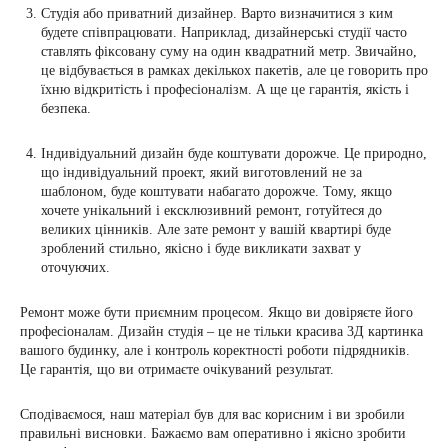
Студія або приватний дизайнер. Варто визначитися з ким
будете співпрацювати. Наприклад, дизайнерські студії часто
ставлять фіксовану суму на один квадратний метр. Звичайно,
це відбувається в рамках декількох пакетів, але це говорить про
їхню відкритість і професіоналізм. А ще це гарантія, якість і
безпека.
Індивідуальний дизайн буде коштувати дорожче. Це природно,
що індивідуальний проект, який виготовлений не за
шаблоном, буде коштувати набагато дорожче. Тому, якщо
хочете унікальний і ексклюзивний ремонт, готуйтеся до
великих цінників. Але зате ремонт у вашій квартирі буде
зроблений стильно, якісно і буде викликати захват у
оточуючих.
Ремонт може бути приємним процесом. Якщо ви довіряєте його
професіоналам. Дизайн студія – це не тільки красива 3Д картинка
вашого будинку, але і контроль коректності роботи підрядників.
Це гарантія, що ви отримаєте очікуваний результат.
Сподіваємося, наш матеріал був для вас корисним і ви зробили
правильні висновки. Бажаємо вам оперативно і якісно зробити