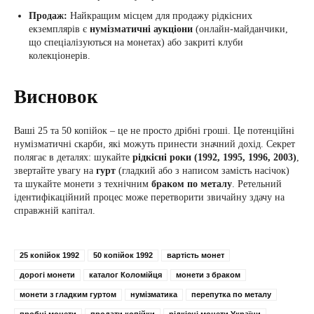
Продаж:
Найкращим місцем для продажу рідкісних
екземплярів є
нумізматичні аукціони
(онлайн-майданчики,
що спеціалізуються на монетах) або закриті клуби
колекціонерів.
Висновок
Ваші 25 та 50 копійок – це не просто дрібні гроші. Це потенційні
нумізматичні скарби, які можуть принести значний дохід. Секрет
полягає в деталях: шукайте
рідкісні роки (1992, 1995, 1996, 2003)
,
звертайте увагу на
гурт
(гладкий або з написом замість насічок)
та шукайте монети з технічним
браком по металу
. Ретельний
ідентифікаційний процес може перетворити звичайну здачу на
справжній капітал.
25 копійок 1992
50 копійок 1992
вартість монет
дорогі монети
каталог Коломійця
монети з браком
монети з гладким гуртом
нумізматика
перепутка по металу
пробні монети
продати копійки
рідкісні монети України