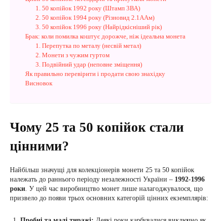
1. 50 копійок 1992 року (Штамп 3ВА)
2. 50 копійок 1994 року (Різновид 2.1ААм)
3. 50 копійок 1996 року (Найрідкісніший рік)
Брак: коли помилка коштує дорожче, ніж ідеальна монета
1. Перепутка по металу (несвій метал)
2. Монети з чужим гуртом
3. Подвійний удар (неповне зміщення)
Як правильно перевірити і продати свою знахідку
Висновок
Чому 25 та 50 копійок стали
цінними?
Найбільш значущі для колекціонерів монети 25 та 50 копійок
належать до раннього періоду незалежності України –
1992-1996
роки
. У цей час виробництво монет лише налагоджувалося, що
призвело до появи трьох основних категорій цінних екземплярів:
Пробні та малі тиражі:
Деякі роки карбувалися виключно як