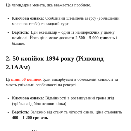
Це легендарна монета, яка вважається пробною.
Ключова ознака:
Особливий штемпель аверсу (збільшений
малюнок герба) та гладкий гурт.
Вартість:
Цей екземпляр – один із найдорожчих у цьому
номіналі. Його ціна може досягати
2 500 – 5 000 гривень
і
більше.
2. 50 копійок 1994 року (Різновид
2.1ААм)
Ці
цінні 50 копійок
були викарбувані в обмеженій кількості та
мають унікальні особливості на реверсі.
Ключова ознака:
Відмінності в розташуванні грона ягід
(трійка ягід біля основи вінка).
Вартість:
Залежно від стану та чіткості ознак, ціна становить
400 – 1 200 гривень
.