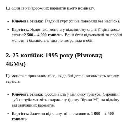
Це один із найдорожчих варіантів цього номіналу.
Ключова ознака:
Гладкий гурт (бічна поверхня без насічок).
Вартість:
Якщо така монета у відмінному стані, її ціна може
сягати
2 500 – 4 000 гривень
. Вони були відчеканені як пробні
монети, і більшість із них не потрапила в обіг.
2. 25 копійок 1995 року (Різновид
4БМм)
Ця монета є прикладом того, як дрібні деталі визначають велику
вартість.
Ключова ознака:
Особливість у малюнку тризуба. Середній
зуб трезуба має чітко виражену форму “букви М”, на відміну
від звичайних варіантів.
Вартість:
Залежно від стану, ціна становить
1 000 – 2 500
гривень
.