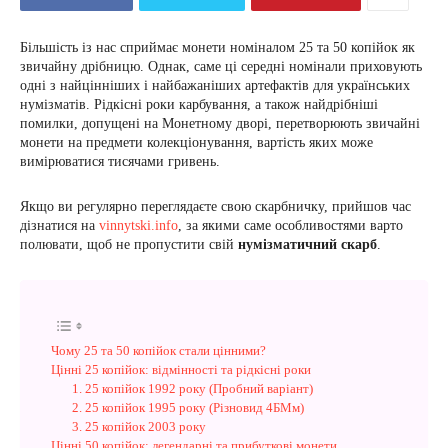
Більшість із нас сприймає монети номіналом 25 та 50 копійок як
звичайну дрібницю. Однак, саме ці середні номінали приховують
одні з найцінніших і найбажаніших артефактів для українських
нумізматів. Рідкісні роки карбування, а також найдрібніші
помилки, допущені на Монетному дворі, перетворюють звичайні
монети на предмети колекціонування, вартість яких може
вимірюватися тисячами гривень.
Якщо ви регулярно переглядаєте свою скарбничку, прийшов час
дізнатися на
vinnytski.info
, за якими саме особливостями варто
полювати, щоб не пропустити свій
нумізматичний скарб
.
Чому 25 та 50 копійок стали цінними?
Цінні 25 копійок: відмінності та рідкісні роки
1. 25 копійок 1992 року (Пробний варіант)
2. 25 копійок 1995 року (Різновид 4БМм)
3. 25 копійок 2003 року
Цінні 50 копійок: легендарні та прибуткові монети