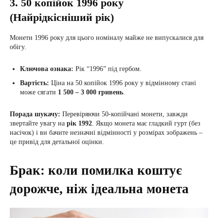
3. 50 копійок 1996 року
(Найрідкісніший рік)
Монети 1996 року для цього номіналу майже не випускалися для
обігу.
Ключова ознака:
Рік “1996” під гербом.
Вартість:
Ціна на 50 копійок 1996 року у відмінному стані
може сягати
1 500 – 3 000 гривень
.
Порада шукачу:
Перевіряючи 50-копійчані монети, завжди
звертайте увагу на
рік 1992
. Якщо монета має гладкий гурт (без
насічок) і ви бачите незначні відмінності у розмірах зображень –
це привід для детальної оцінки.
Брак: коли помилка коштує
дорожче, ніж ідеальна монета