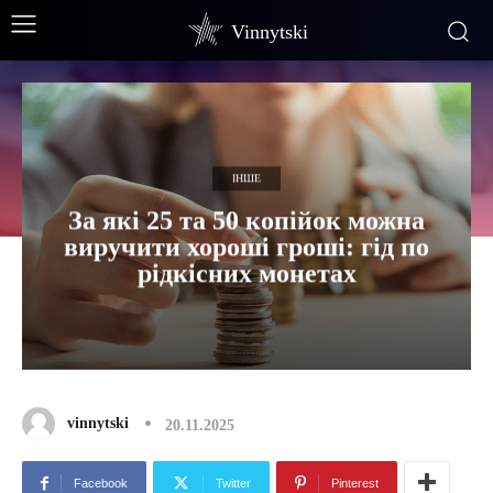
Vinnytski
ІНШЕ
За які 25 та 50 копійок можна
виручити хороші гроші: гід по
рідкісних монетах
vinnytski
20.11.2025
Facebook
Twitter
Pinterest