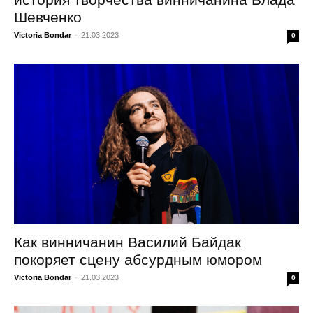
Шевченко
Victoria Bondar
-
21.03.2023
0
Как винничанин Василий Байдак
покоряет сцену абсурдным юмором
Victoria Bondar
-
21.03.2023
0