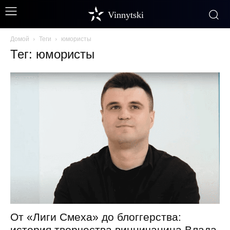
Vinnytski
Домой
Теги
юмористы
Тег: юмористы
От «Лиги Смеха» до блоггерства:
история творчества винничанина Влада