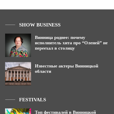
SHOW BUSINESS
Винница роднее: почему
исполнитель хита про “Оленей” не
переехал в столицу
Известные актеры Винницкой
области
FESTIVALS
Топ фестивалей в Винницкой