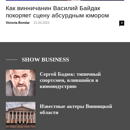
Как винничанин Василий Байдак
покоряет сцену абсурдным юмором
Victoria Bondar
-
21.03.2023
0
SHOW BUSINESS
Сергей Бадюк: типичный
спортсмен, влившийся в
киноиндустрию
Известные актеры Винницкой
области