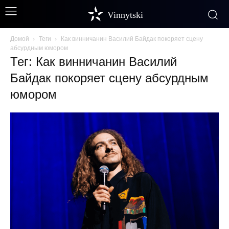
Vinnytski
Домой
Теги
Как винничанин Василий Байдак покоряет сцену
абсурдным юмором
Тег: Как винничанин Василий
Байдак покоряет сцену абсурдным
юмором