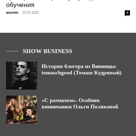
обучения
anonim
-
22.07.2022
0
SHOW BUSINESS
История блогера из Винницы:
tomaschgood (Томаш Кудрявый)
«С размахом». Особняк
винничанки Ольги Поляковой