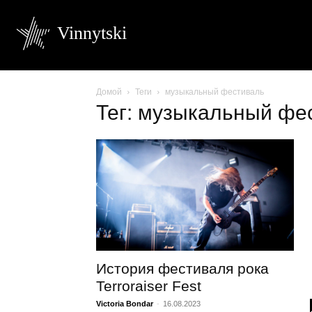
Vinnytski
Домой
Теги
музыкальный фестиваль
Тег: музыкальный фе
История фестиваля рока
Terroraiser Fest
Victoria Bondar
-
16.08.2023