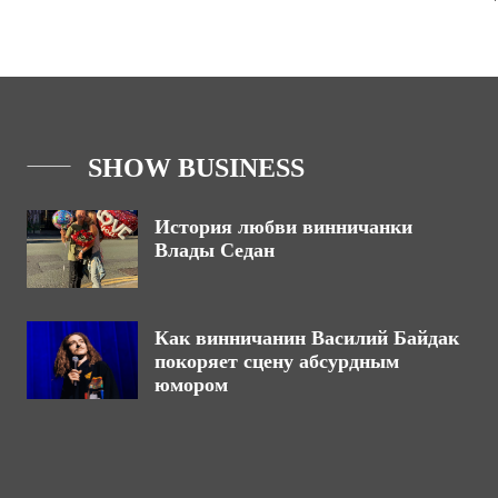
SHOW BUSINESS
История любви винничанки
Влады Седан
Как винничанин Василий Байдак
покоряет сцену абсурдным
юмором