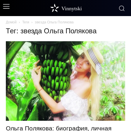
Vinnytski
Домой
Теги
звезда Ольга Полякова
Тег: звезда Ольга Полякова
Ольга Полякова: биография, личная