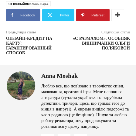
як познайомилась пара
Facebook
Twitter
Pinterest
Предыдущая статья
Следующая статья
ОНЛАЙН-КРЕДИТ НА
«С РАЗМАХОМ». ОСОБНЯК
КАРТУ:
ВИННИЧАНКИ ОЛЬГИ
ГАРАНТИРОВАННЫЙ
ПОЛЯКОВОЙ
СПОСОБ
Anna Moshak
Люблю все, що пов'язано з творчістю: співи,
малювання, креативні ігри. Мене наповнює
література (сучасна українська та зарубіжна:
детективи, трилери, щось, що тримає тебе до
кінця в напрузі). А окремо виділю подорожі та
час з родиною (це безцінно). Ціную та люблю
роботу редактора, хочу продовжувати та
розвиватися у цьому напрямку.