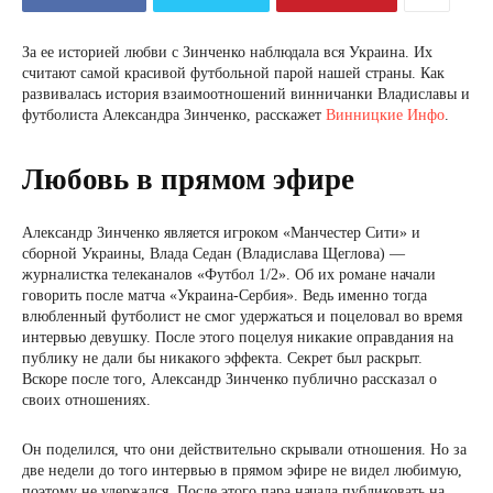
За ее историей любви с Зинченко наблюдала вся Украина. Их
считают самой красивой футбольной парой нашей страны. Как
развивалась история взаимоотношений винничанки Владиславы и
футболиста Александра Зинченко, расскажет
Винницкие Инфо
.
Любовь в прямом эфире
Александр Зинченко является игроком «Манчестер Сити» и
сборной Украины, Влада Седан (Владислава Щеглова) —
журналистка телеканалов «Футбол 1/2». Об их романе начали
говорить после матча «Украина-Сербия». Ведь именно тогда
влюбленный футболист не смог удержаться и поцеловал во время
интервью девушку. После этого поцелуя никакие оправдания на
публику не дали бы никакого эффекта. Секрет был раскрыт.
Вскоре после того, Александр Зинченко публично рассказал о
своих отношениях.
Он поделился, что они действительно скрывали отношения. Но за
две недели до того интервью в прямом эфире не видел любимую,
поэтому не удержался. После этого пара начала публиковать на