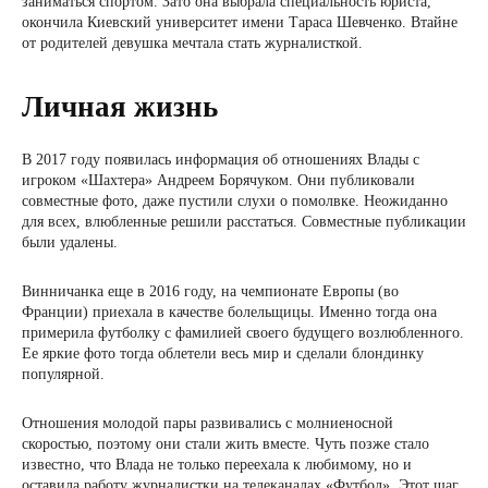
заниматься спортом. Зато она выбрала специальность юриста,
окончила Киевский университет имени Тараса Шевченко. Втайне
от родителей девушка мечтала стать журналисткой.
Личная жизнь
В 2017 году появилась информация об отношениях Влады с
игроком «Шахтера» Андреем Борячуком. Они публиковали
совместные фото, даже пустили слухи о помолвке. Неожиданно
для всех, влюбленные решили расстаться. Совместные публикации
были удалены.
Винничанка еще в 2016 году, на чемпионате Европы (во
Франции) приехала в качестве болельщицы. Именно тогда она
примерила футболку с фамилией своего будущего возлюбленного.
Ее яркие фото тогда облетели весь мир и сделали блондинку
популярной.
Отношения молодой пары развивались с молниеносной
скоростью, поэтому они стали жить вместе. Чуть позже стало
известно, что Влада не только переехала к любимому, но и
оставила работу журналистки на телеканалах «Футбол». Этот шаг