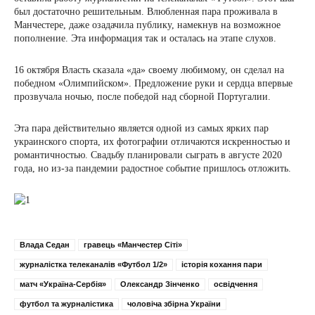
был достаточно решительным. Влюбленная пара проживала в
Манчестере, даже озадачила публику, намекнув на возможное
пополнение. Эта информация так и осталась на этапе слухов.
16 октября Власть сказала «да» своему любимому, он сделал на
победном «Олимпийском». Предложение руки и сердца впервые
прозвучала ночью, после победой над сборной Португалии.
Эта пара действительно является одной из самых ярких пар
украинского спорта, их фотографии отличаются искренностью и
романтичностью. Свадьбу планировали сыграть в августе 2020
года, но из-за пандемии радостное событие пришлось отложить.
Влада Седан
гравець «Манчестер Сіті»
журналістка телеканалів «Футбол 1/2»
історія кохання пари
матч «Україна-Сербія»
Олександр Зінченко
освідчення
футбол та журналістика
чоловіча збірна України