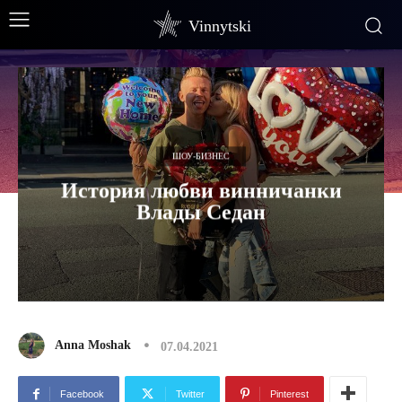
Vinnytski
ШОУ-БИЗНЕС
История любви винничанки
Влады Седан
Anna Moshak
07.04.2021
Facebook
Twitter
Pinterest