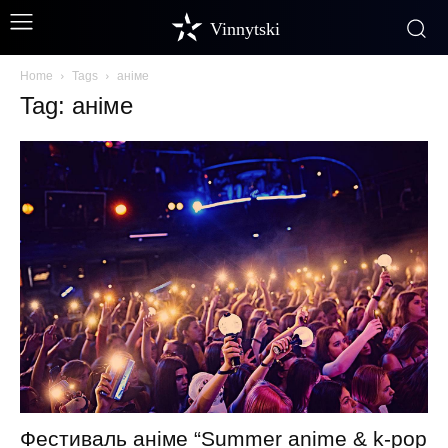
Vinnytski
Home
Tags
аніме
Tag: аніме
Фестиваль аніме “Summer anime & k-pop