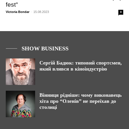
fest”
Victoria Bondar
-
15.08.2023
0
SHOW BUSINESS
Сергій Бадюк: типовий спортсмен,
який влився в кіноіндустрію
Вінниця рідніше: чому виконавець
хіта про “Оленів” не переїхав до
столиці