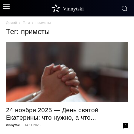
Vinnytski
Домой
Теги
приметы
Тег: приметы
24 ноября 2025 — День святой
Екатерины: что нужно, а что...
vinnytski
-
14.11.2025
0