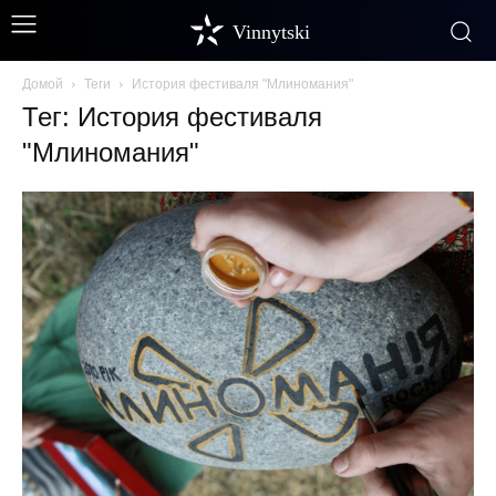
Vinnytski
Домой
Теги
История фестиваля "Млиномания"
Тег: История фестиваля
"Млиномания"