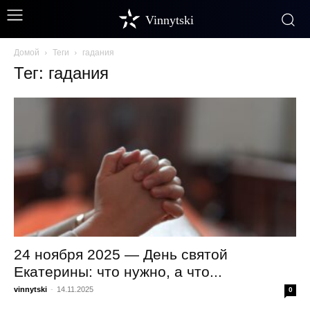
Vinnytski
Домой
Теги
гадания
Тег: гадания
24 ноября 2025 — День святой
Екатерины: что нужно, а что...
vinnytski
-
14.11.2025
0