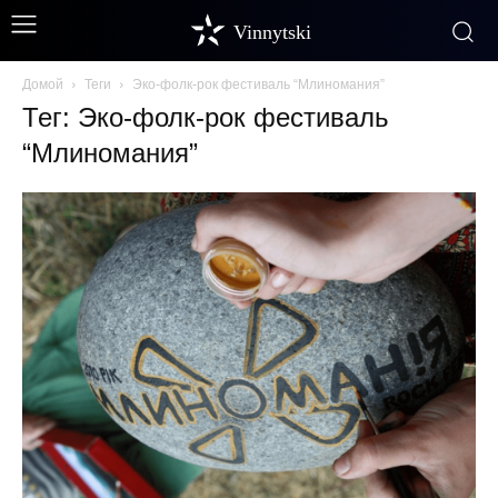
Vinnytski
Домой
Теги
Эко-фолк-рок фестиваль “Млиномания”
Тег: Эко-фолк-рок фестиваль
“Млиномания”