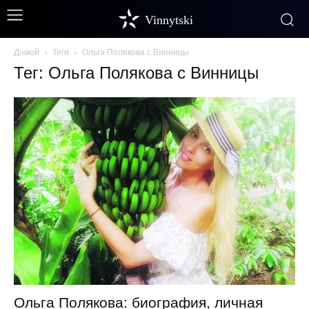
Vinnytski
Домой
Теги
Ольга Полякова с Винницы
Тег: Ольга Полякова с Винницы
Ольга Полякова: биография, личная